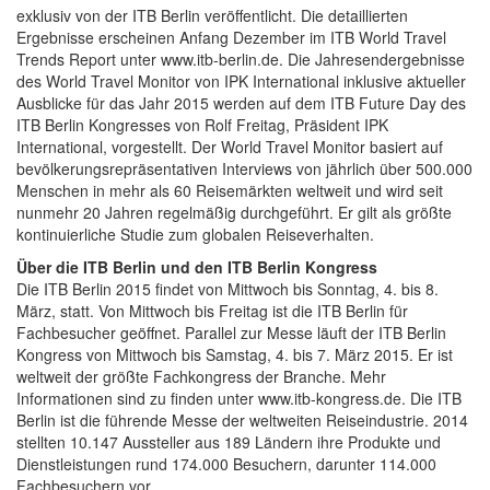
exklusiv von der ITB Berlin veröffentlicht. Die detaillierten
Ergebnisse erscheinen Anfang Dezember im ITB World Travel
Trends Report unter www.itb-berlin.de. Die Jahresendergebnisse
des World Travel Monitor von IPK International inklusive aktueller
Ausblicke für das Jahr 2015 werden auf dem ITB Future Day des
ITB Berlin Kongresses von Rolf Freitag, Präsident IPK
International, vorgestellt. Der World Travel Monitor basiert auf
bevölkerungsrepräsentativen Interviews von jährlich über 500.000
Menschen in mehr als 60 Reisemärkten weltweit und wird seit
nunmehr 20 Jahren regelmäßig durchgeführt. Er gilt als größte
kontinuierliche Studie zum globalen Reiseverhalten.
Über die ITB Berlin und den ITB Berlin Kongress
Die ITB Berlin 2015 findet von Mittwoch bis Sonntag, 4. bis 8.
März, statt. Von Mittwoch bis Freitag ist die ITB Berlin für
Fachbesucher geöffnet. Parallel zur Messe läuft der ITB Berlin
Kongress von Mittwoch bis Samstag, 4. bis 7. März 2015. Er ist
weltweit der größte Fachkongress der Branche. Mehr
Informationen sind zu finden unter www.itb-kongress.de. Die ITB
Berlin ist die führende Messe der weltweiten Reiseindustrie. 2014
stellten 10.147 Aussteller aus 189 Ländern ihre Produkte und
Dienstleistungen rund 174.000 Besuchern, darunter 114.000
Fachbesuchern vor.