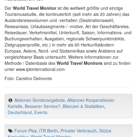
Der
World Travel Monitor
ist die weltweit größte und einzige
Tourismusstudie, die kontinuierlich (seit mehr als 20 Jahren) das
Auslandsreisevolumen und -verhalten (Destinationswahl,
Reiseanlass, Urlaubssegmente / -motive, Art der Geschäftsreise,
Reisedauer, Verkehrsmittel, Unterkunft, Saison, Informations- und
Buchungsverhalten, Ausgaben, regionale Schwerpunktmärkte,
Zielgruppenprofile, etc.) in mehr als 60 Herkunftsländern
Europas, Asiens, Nord- und Südamerikas sowie Arabiens auf
vergleichbarer Basis untersucht. Weitere Informationen zur
Methode / Datenbasis des
World Travel Monitors
sind zu finden
unter www.ipkinternational.com
Foto: Carstino Delmonte
Aktionen Sonderangebote
,
Allianzen Kooperationen
Kartelle
,
Besserer Service?
,
Bilanzen & Statistiken
,
Deutschland
,
Events
Forum Pisa
,
ITB Berlin
,
Privater Verbrauch
,
Stütze
Konjunktur
,
World Travel Monitor