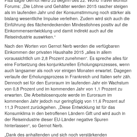
Pisa sagte Gernot Nerb zu Beginn des 22. World Travel Monitor
Forums: „Die Löhne und Gehälter werden 2015 rascher steigen
als im laufenden Jahr und der Konsumstimmung noch stärker als
bislang wesentliche Impulse verleihen. Zudem wird sich auch die
Einführung des flächendeckenden Mindestlohnes positiv auf die
Einkommensentwicklung und damit indirekt auch auf die
Reiseindustrie auswirken.“
Nach den Worten von Gernot Nerb werden die verfügbaren
Einkommen der privaten Haushalte 2015 „alles in allem
voraussichtlich um 2,8 Prozent zunehmen“. Es spreche alles für
eine Fortsetzung des konjunkturellen Erholungsprozesses, wenn
auch langsamer als noch vor einigen Monaten erwartet. Dagegen
verlaufe der Erholungsprozess in Frankreich und Italien sehr zäh.
Dennoch sei für den Euroraum im laufenden Jahr ein Wachstum
von 0,8 Prozent und im kommenden Jahr von 1,1 Prozent zu
erwarten. Die Arbeitslosenquote werde im Euroraum im
kommenden Jahr jedoch nur geringfügig von 11,6 Prozent auf
11,3 Prozent zurückgehen. „Diese Entwicklung ist für das
Konsumklima in den betroffenen Ländern Gift und wird auch in
der Reiseindustrie dieser EU-Länder negative Spuren
hinterlassen“, so Gernot Nerb.
„Dank des anhaltenden und sich noch verstärkenden