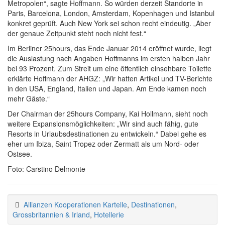
Metropolen“, sagte Hoffmann. So würden derzeit Standorte in
Paris, Barcelona, London, Amsterdam, Kopenhagen und Istanbul
konkret geprüft. Auch New York sei schon recht eindeutig. „Aber
der genaue Zeitpunkt steht noch nicht fest.“
Im Berliner 25hours, das Ende Januar 2014 eröffnet wurde, liegt
die Auslastung nach Angaben Hoffmanns im ersten halben Jahr
bei 93 Prozent. Zum Streit um eine öffentlich einsehbare Toilette
erklärte Hoffmann der AHGZ: „Wir hatten Artikel und TV-Berichte
in den USA, England, Italien und Japan. Am Ende kamen noch
mehr Gäste.“
Der Chairman der 25hours Company, Kai Hollmann, sieht noch
weitere Expansionsmöglichkeiten: „Wir sind auch fähig, gute
Resorts in Urlaubsdestinationen zu entwickeln.“ Dabei gehe es
eher um Ibiza, Saint Tropez oder Zermatt als um Nord- oder
Ostsee.
Foto: Carstino Delmonte
Allianzen Kooperationen Kartelle
,
Destinationen
,
Grossbritannien & Irland
,
Hotellerie