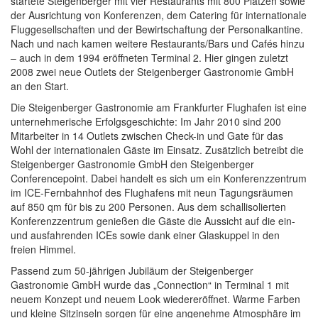
startete Steigenberger mit vier Restaurants mit 800 Plätzen sowie
der Ausrichtung von Konferenzen, dem Catering für internationale
Fluggesellschaften und der Bewirtschaftung der Personalkantine.
Nach und nach kamen weitere Restaurants/Bars und Cafés hinzu
– auch in dem 1994 eröffneten Terminal 2. Hier gingen zuletzt
2008 zwei neue Outlets der Steigenberger Gastronomie GmbH
an den Start.
Die Steigenberger Gastronomie am Frankfurter Flughafen ist eine
unternehmerische Erfolgsgeschichte: Im Jahr 2010 sind 200
Mitarbeiter in 14 Outlets zwischen Check-in und Gate für das
Wohl der internationalen Gäste im Einsatz. Zusätzlich betreibt die
Steigenberger Gastronomie GmbH den Steigenberger
Conferencepoint. Dabei handelt es sich um ein Konferenzzentrum
im ICE-Fernbahnhof des Flughafens mit neun Tagungsräumen
auf 850 qm für bis zu 200 Personen. Aus dem schallisolierten
Konferenzzentrum genießen die Gäste die Aussicht auf die ein-
und ausfahrenden ICEs sowie dank einer Glaskuppel in den
freien Himmel.
Passend zum 50-jährigen Jubiläum der Steigenberger
Gastronomie GmbH wurde das „Connection“ in Terminal 1 mit
neuem Konzept und neuem Look wiedereröffnet. Warme Farben
und kleine Sitzinseln sorgen für eine angenehme Atmosphäre im