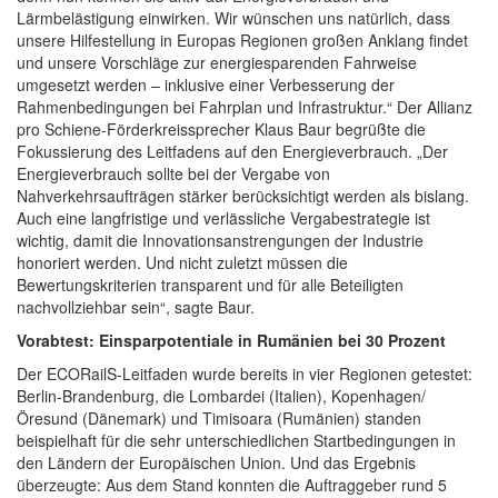
Lärmbelästigung einwirken. Wir wünschen uns natürlich, dass
unsere Hilfestellung in Europas Regionen großen Anklang findet
und unsere Vorschläge zur energiesparenden Fahrweise
umgesetzt werden – inklusive einer Verbesserung der
Rahmenbedingungen bei Fahrplan und Infrastruktur.“ Der Allianz
pro Schiene-Förderkreissprecher Klaus Baur begrüßte die
Fokussierung des Leitfadens auf den Energieverbrauch. „Der
Energieverbrauch sollte bei der Vergabe von
Nahverkehrsaufträgen stärker berücksichtigt werden als bislang.
Auch eine langfristige und verlässliche Vergabestrategie ist
wichtig, damit die Innovationsanstrengungen der Industrie
honoriert werden. Und nicht zuletzt müssen die
Bewertungskriterien transparent und für alle Beteiligten
nachvollziehbar sein“, sagte Baur.
Vorabtest: Einsparpotentiale in Rumänien bei 30 Prozent
Der ECORailS-Leitfaden wurde bereits in vier Regionen getestet:
Berlin-Brandenburg, die Lombardei (Italien), Kopenhagen/
Öresund (Dänemark) und Timisoara (Rumänien) standen
beispielhaft für die sehr unterschiedlichen Startbedingungen in
den Ländern der Europäischen Union. Und das Ergebnis
überzeugte: Aus dem Stand konnten die Auftraggeber rund 5