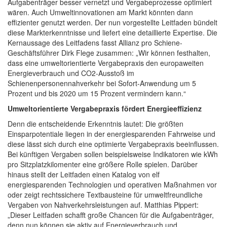
Aufgabenträger besser vernetzt und Vergabeprozesse optimiert
wären. Auch Umweltinnovationen am Markt könnten dann
effizienter genutzt werden. Der nun vorgestellte Leitfaden bündelt
diese Markterkenntnisse und liefert eine detaillierte Expertise. Die
Kernaussage des Leitfadens fasst Allianz pro Schiene-
Geschäftsführer Dirk Flege zusammen: „Wir können festhalten,
dass eine umweltorientierte Vergabepraxis den europaweiten
Energieverbrauch und
CO
2
-Ausstoß im
Schienenpersonennahverkehr bei Sofort-Anwendung um 5
Prozent und bis 2020 um 15 Prozent vermindern kann.“
Umweltorientierte Vergabepraxis fördert Energieeffizienz
Denn die entscheidende Erkenntnis lautet: Die größten
Einsparpotentiale liegen in der energiesparenden Fahrweise und
diese lässt sich durch eine optimierte Vergabepraxis beeinflussen.
Bei künftigen Vergaben sollen beispielsweise Indikatoren wie kWh
pro Sitzplatzkilomenter eine größere Rolle spielen. Darüber
hinaus stellt der Leitfaden einen Katalog von elf
energiesparenden Technologien und operativen Maßnahmen vor
oder zeigt rechtssichere Textbausteine für umweltfreundliche
Vergaben von Nahverkehrsleistungen auf. Matthias Pippert:
„Dieser Leitfaden schafft große Chancen für die Aufgabenträger,
denn nun können sie aktiv auf Energieverbrauch und