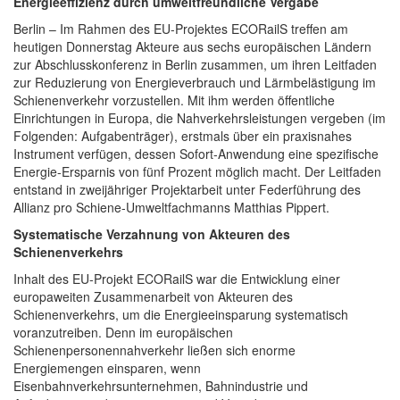
Energieeffizienz durch umweltfreundliche Vergabe
Berlin – Im Rahmen des EU-Projektes ECORailS treffen am
heutigen Donnerstag Akteure aus sechs europäischen Ländern
zur Abschlusskonferenz in Berlin zusammen, um ihren Leitfaden
zur Reduzierung von Energieverbrauch und Lärmbelästigung im
Schienenverkehr vorzustellen. Mit ihm werden öffentliche
Einrichtungen in Europa, die Nahverkehrsleistungen vergeben (im
Folgenden: Aufgabenträger), erstmals über ein praxisnahes
Instrument verfügen, dessen Sofort-Anwendung eine spezifische
Energie-Ersparnis von fünf Prozent möglich macht. Der Leitfaden
entstand in zweijähriger Projektarbeit unter Federführung des
Allianz pro Schiene-Umweltfachmanns Matthias Pippert.
Systematische Verzahnung von Akteuren des
Schienenverkehrs
Inhalt des EU-Projekt ECORailS war die Entwicklung einer
europaweiten Zusammenarbeit von Akteuren des
Schienenverkehrs, um die Energieeinsparung systematisch
voranzutreiben. Denn im europäischen
Schienenpersonennahverkehr ließen sich enorme
Energiemengen einsparen, wenn
Eisenbahnverkehrsunternehmen, Bahnindustrie und