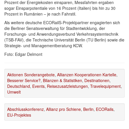
Prozent der Energiekosten einsparen, Messfahrten ergaben
sogar Einsparpotentiale von 16 Prozent (Italien) bis hin zu 30
Prozent in Rumänien – je nach Fahrstil.
Als weitere deutsche ECORailS-Projektpartner engagierten sich
die Berliner Senatsverwaltung für Stadtentwicklung, der
Forschungs- und Anwendungsverbund Verkehrssystemtechnik
(TSB-FAV), die Technische Universität Berlin (TU Berlin) sowie die
Strategie- und Managementberatung KCW.
Foto: Edgar Delmont
Aktionen Sonderangebote
,
Allianzen Kooperationen Kartelle
,
Besserer Service?
,
Bilanzen & Statistiken
,
Destinationen
,
Deutschland
,
Events
,
Reisezusatzleistungen
,
Travelequipment
,
Umwelt
Abschlusskonferenz
,
Allianz pro Schiene
,
Berlin
,
ECORails
,
EU-Projektes