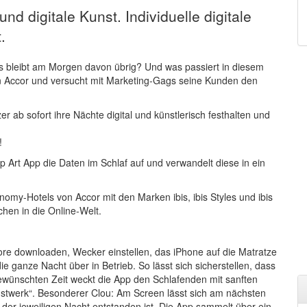
nd digitale Kunst. Individuelle digitale
.
was bleibt am Morgen davon übrig? Und was passiert in diesem
n Accor und versucht mit Marketing-Gags seine Kunden den
 ab sofort ihre Nächte digital und künstlerisch festhalten und
!
 Art App die Daten im Schlaf auf und verwandelt diese in ein
nomy-Hotels von Accor mit den Marken ibis, ibis Styles und ibis
chen in die Online-Welt.
ore downloaden, Wecker einstellen, das iPhone auf die Matratze
e ganze Nacht über in Betrieb. So lässt sich sicherstellen, dass
ewünschten Zeit weckt die App den Schlafenden mit sanften
nstwerk“. Besonderer Clou: Am Screen lässt sich am nächsten
 der jeweiligen Nacht entstanden ist. Die App sammelt über ein