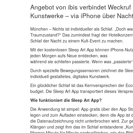
Angebot von ibis verbindet Weckruf u
Kunstwerke – via iPhone über Nacht
München – Nichts ist individueller als Schlaf. „Doch 
Traumzustand?“ Das zumindest fragt der Hotelkonzer
Schlaf der Nacht zu einem Kult-Event zu machen.
Mit der kostenlosen Sleep Art App können iPhone-Nutzer
jeden Morgen aufs Neue entdecken, was
während sie schliefen passierte. Wenn was „passierte“
Durch spezielle Bewegungssensoren zeichnet die Sleep
individuell gestaltetes, digitales Kunstwerk.
Ein glücklicher Schlaf ist das Kernversprechen der Eco
budget. Die Sleep Art App transportiert dieses Verspre
Wie funktioniert die Sleep Art App?
Die Anwendung ist simpel: App gratis über den App St
legen und zum Aufladen einstecken, denn die App ist di
die Datenaufzeichnung nicht unterbrochen wird. Zur g
Klängen und zeigt ihm das im Schlaf entstandene „Ku
Morgen Minute für Minute nachvollziehen, wie das Bild