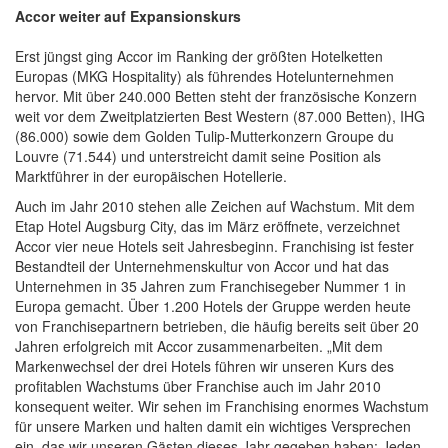
Accor weiter auf Expansionskurs
Erst jüngst ging Accor im Ranking der größten Hotelketten
Europas (MKG Hospitality) als führendes Hotelunternehmen
hervor. Mit über 240.000 Betten steht der französische Konzern
weit vor dem Zweitplatzierten Best Western (87.000 Betten), IHG
(86.000) sowie dem Golden Tulip-Mutterkonzern Groupe du
Louvre (71.544) und unterstreicht damit seine Position als
Marktführer in der europäischen Hotellerie.
Auch im Jahr 2010 stehen alle Zeichen auf Wachstum. Mit dem
Etap Hotel Augsburg City, das im März eröffnete, verzeichnet
Accor vier neue Hotels seit Jahresbeginn. Franchising ist fester
Bestandteil der Unternehmenskultur von Accor und hat das
Unternehmen in 35 Jahren zum Franchisegeber Nummer 1 in
Europa gemacht. Über 1.200 Hotels der Gruppe werden heute
von Franchisepartnern betrieben, die häufig bereits seit über 20
Jahren erfolgreich mit Accor zusammenarbeiten. „Mit dem
Markenwechsel der drei Hotels führen wir unseren Kurs des
profitablen Wachstums über Franchise auch im Jahr 2010
konsequent weiter. Wir sehen im Franchising enormes Wachstum
für unsere Marken und halten damit ein wichtiges Versprechen
ein, das wir unseren Gästen dieses Jahr gegeben haben: Jeden