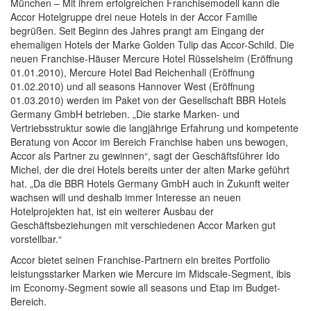
München – Mit ihrem erfolgreichen Franchisemodell kann die
Accor Hotelgruppe drei neue Hotels in der Accor Familie
begrüßen. Seit Beginn des Jahres prangt am Eingang der
ehemaligen Hotels der Marke Golden Tulip das Accor-Schild. Die
neuen Franchise-Häuser Mercure Hotel Rüsselsheim (Eröffnung
01.01.2010), Mercure Hotel Bad Reichenhall (Eröffnung
01.02.2010) und all seasons Hannover West (Eröffnung
01.03.2010) werden im Paket von der Gesellschaft BBR Hotels
Germany GmbH betrieben. „Die starke Marken- und
Vertriebsstruktur sowie die langjährige Erfahrung und kompetente
Beratung von Accor im Bereich Franchise haben uns bewogen,
Accor als Partner zu gewinnen“, sagt der Geschäftsführer Ido
Michel, der die drei Hotels bereits unter der alten Marke geführt
hat. „Da die BBR Hotels Germany GmbH auch in Zukunft weiter
wachsen will und deshalb immer Interesse an neuen
Hotelprojekten hat, ist ein weiterer Ausbau der
Geschäftsbeziehungen mit verschiedenen Accor Marken gut
vorstellbar.“
Accor bietet seinen Franchise-Partnern ein breites Portfolio
leistungsstarker Marken wie Mercure im Midscale-Segment, ibis
im Economy-Segment sowie all seasons und Etap im Budget-
Bereich.