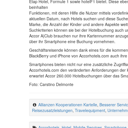
Etap Hotel, Formule 1 sowie hotelF1 bietet. Diese eb
beinhalten
Funktionen, mit deren Hilfe die Nutzer mittels vordef
aktuellen Datum, nach Hotels suchen und diese Suche d
Marke, die Anzahl der Kinder und andere Aspekte weit
Suchkriterien können sie bei der Hotelbuchung auch 
Accor A|Club brauchen nur ihre Kartennummer anzuge
über ihr Smartphone eine Buchung vornehmen.
Geschäftsreisende können dank eines für die komme
BlackBerry und iPhone von Accorhotels.com auch ihre 
Smartphones bieten nicht nur eine zusätzliche Zugriffs
Accorhotels.com den veränderten Anforderungen der 
erwartet Accor 260.000 Hotelbuchungen über das Sm
Foto: Carstino Delmonte
Allianzen Kooperationen Kartelle
,
Besserer Servi
Reisezusatzleistungen
,
Travelequipment
,
Unternehme
Accorhotels
,
Hotel
,
Mobile Services
,
Smartphone