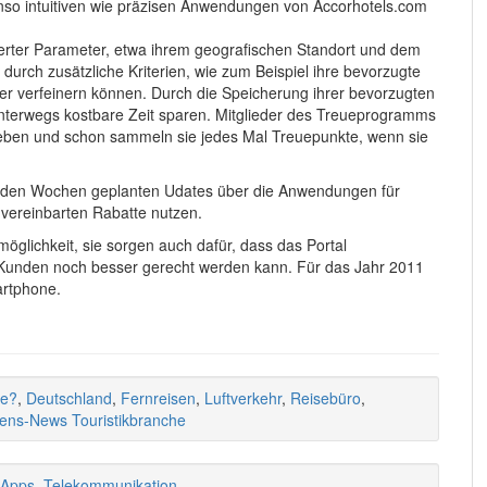
enso intuitiven wie präzisen Anwendungen von Accorhotels.com
inierter Parameter, etwa ihrem geografischen Standort und dem
urch zusätzliche Kriterien, wie zum Beispiel ihre bevorzugte
er verfeinern können. Durch die Speicherung ihrer bevorzugten
unterwegs kostbare Zeit sparen. Mitglieder des Treueprogramms
ben und schon sammeln sie jedes Mal Treuepunkte, wenn sie
nden Wochen geplanten Udates über die Anwendungen für
vereinbarten Rabatte nutzen.
möglichkeit, sie sorgen auch dafür, dass das Portal
Kunden noch besser gerecht werden kann. Für das Jahr 2011
artphone.
ce?
,
Deutschland
,
Fernreisen
,
Luftverkehr
,
Reisebüro
,
ns-News Touristikbranche
-Apps
,
Telekommunikation