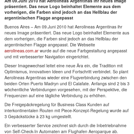
Am 09.Juni 2010 hat Aerolineas Argentinas ihr neues Image
präsentiert. Das neue Logo beinhaltet Elemente aus dem
vorherigen, die Farben sind jedoch an das Hellblau der
argentinischen Flagge angepasst
Buenos Aires – Am 09.Juni 2010 hat Aerolineas Argentinas ihr
neues Image präsentiert. Das neue Logo beinhaltet Elemente aus
dem vorherigen, die Farben sind jedoch an das Hellblau der
argentinischen Flagge angepasst. Die Webseite
aerolineas.com.ar
wurde auf die neue Farbgestaltung angepasst
und mit verbesserter Navigation eingerichtet.
Dieser Imagewechsel leitet eine neue Ära ein, die Tradition mit
Optimismus, innovativen Ideen und Fortschritt verbindet. So plant
Aerolineas Argentinas wieder eine Flugverbindung zwischen den
beiden Orten Puerto Madryn und El Calafate. Anfangs sind 2 bis 3
wöchentliche Verbindungen vorgesehen, mit der Perspektive, die
Frequenzen auf eine tägliche Verbindung zu erhöhen.
Die Freigepäckregelung für Business Class Kunden auf
interkontinentalen Routen mit Piece-Konzept-Regelung wurde auf
3 Gepäckstücke à 23 kg umgestellt.
Ein verbesserter Service zeichnet sich durch die Inbetriebnahme
von Self-Check-In Automaten am Flughafen Aeroparque ab.