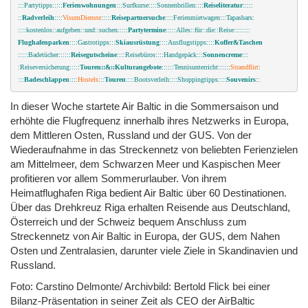
:::Partytipps:::::
Ferienwohnungen
:::Surfkurse::::Sonnenbrillen::::
Reiseliteratur
:::::
::
Radverleih
::::
VisumDienste
:::::
Reisepartnersuche
::::Ferienmietwagen:::Tapasbars:
::::kostenlos::aufgeben::und::suchen:::::
Partytermine
:::::Alles::für::die::Reise::::::::
Flughafenparken
:
:::Gastrotipps:::
Skiausrüstung
::::Ausflugstipps::::
Koffer&Taschen
:::::Badetücher::::::
Reisegutscheine
::::Reisebüros::::Handgepäck:::
Sonnencreme
:::
:Reiseversicherung:::::
Touren::&::Kulturangebote
::::::Tennisunterricht::::::
Strandflirt
:
::
:
Badeschlappen
::::
Hostels
:::
Touren
::::Bootsverleih::::Shoppingtipps::::
Souvenirs
::
In dieser Woche startete Air Baltic in die Sommersaison und
erhöhte die Flugfrequenz innerhalb ihres Netzwerks in Europa,
dem Mittleren Osten, Russland und der GUS. Von der
Wiederaufnahme in das Streckennetz von beliebten Ferienzielen
am Mittelmeer, dem Schwarzen Meer und Kaspischen Meer
profitieren vor allem Sommerurlauber. Von ihrem
Heimatflughafen Riga bedient Air Baltic über 60 Destinationen.
Über das Drehkreuz Riga erhalten Reisende aus Deutschland,
Österreich und der Schweiz bequem Anschluss zum
Streckennetz von Air Baltic in Europa, der GUS, dem Nahen
Osten und Zentralasien, darunter viele Ziele in Skandinavien und
Russland.
Foto: Carstino Delmonte/ Archivbild: Bertold Flick bei einer
Bilanz-Präsentation in seiner Zeit als CEO der AirBaltic