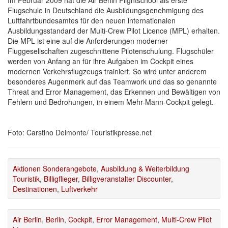
Im Februar 2009 hat die Air Berlin Flightschool als erste
Flugschule in Deutschland die Ausbildungsgenehmigung des
Luftfahrtbundesamtes für den neuen internationalen
Ausbildungsstandard der Multi-Crew Pilot Licence (MPL) erhalten.
Die MPL ist eine auf die Anforderungen moderner
Fluggesellschaften zugeschnittene Pilotenschulung. Flugschüler
werden von Anfang an für ihre Aufgaben im Cockpit eines
modernen Verkehrsflugzeugs trainiert. So wird unter anderem
besonderes Augenmerk auf das Teamwork und das so genannte
Threat and Error Management, das Erkennen und Bewältigen von
Fehlern und Bedrohungen, in einem Mehr-Mann-Cockpit gelegt.
Foto: Carstino Delmonte/ Touristikpresse.net
Aktionen Sonderangebote
,
Ausbildung & Weiterbildung
Touristik
,
Billigflieger
,
Billigveranstalter Discounter
,
Destinationen
,
Luftverkehr
Air Berlin
,
Berlin
,
Cockpit
,
Error Management
,
Multi-Crew Pilot