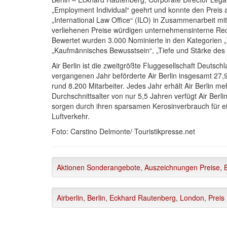
„Employment Individual“ geehrt und konnte den Prei
„International Law Office“ (ILO) in Zusammenarbeit m
verliehenen Preise würdigen unternehmensinterne Rech
Bewertet wurden 3.000 Nominierte in den Kategorien 
„Kaufmännisches Bewusstsein“, „Tiefe und Stärke des
Air Berlin ist die zweitgrößte Fluggesellschaft Deutsch
vergangenen Jahr beförderte Air Berlin insgesamt 27,
rund 8.200 Mitarbeiter. Jedes Jahr erhält Air Berlin m
Durchschnittsalter von nur 5,5 Jahren verfügt Air Berl
sorgen durch ihren sparsamen Kerosinverbrauch für e
Luftverkehr.
Foto: Carstino Delmonte/ Touristikpresse.net
Aktionen Sonderangebote
,
Auszeichnungen Preise
,
B
Airberlin
,
Berlin
,
Eckhard Rautenberg
,
London
,
Preis