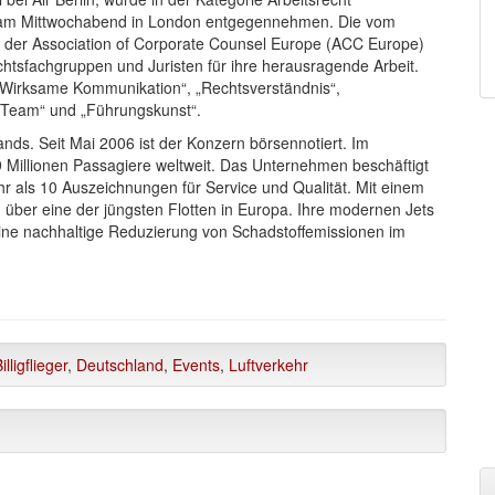
s am Mittwochabend in London entgegennehmen. Die vom
it der Association of Corporate Counsel Europe (ACC Europe)
tsfachgruppen und Juristen für ihre herausragende Arbeit.
„Wirksame Kommunikation“, „Rechtsverständnis“,
 Team“ und „Führungskunst“.
lands. Seit Mai 2006 ist der Konzern börsennotiert. Im
9 Millionen Passagiere weltweit. Das Unternehmen beschäftigt
ehr als 10 Auszeichnungen für Service und Qualität. Mit einem
in über eine der jüngsten Flotten in Europa. Ihre modernen Jets
ine nachhaltige Reduzierung von Schadstoffemissionen im
illigflieger
,
Deutschland
,
Events
,
Luftverkehr