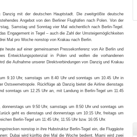
ig Danzig mit der deutschen Hauptstadt. Die zweitgrößte deutsche
 bestehendes Angebot von den Berliner Flughäfen nach Polen. Von der
rstag, Samstag und Sonntag vier Mal wöchentlich nach Berlin-Tegel.
s das Engagement in Tegel – auch die Zahl der Umsteigemöglichkeiten
n drei Mal pro Woche nonstop von Krakau nach Berlin.
gte heute auf einer gemeinsamen Pressekonferenz von Air Berlin und
hes Entwicklungspotenzial in Polen und wollen die vorhandenen
wird die Aufnahme unserer Direktverbindungen von Danzig und Krakau
 um 9.10 Uhr, samstags um 8.40 Uhr und sonntags um 10.45 Uhr in
er Ostseemetropole. Rückflüge ab Danzig bietet die Airline dienstags
d sonntags um 12.25 Uhr an, mit Landung in Berlin-Tegel um 11.45
hr, donnerstags um 9:50 Uhr, samstags um 8:50 Uhr und sonntags um
 Zurück geht es dienstags und donnerstags um 10:15 Uhr, freitags um
eichen Berlin-Tegel um 11:45 Uhr, 11:55 Uhr bzw. 16:05 Uhr.
gstrecken nonstop in ihre Hubstruktur Berlin-Tegel ein, die Fluggäste
n: Dubai wird künftig drei Mal die Woche bedient, Miami wird zwei