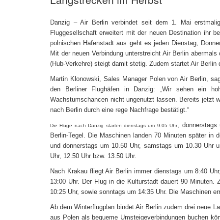
Danzig – Air Berlin verbindet seit dem 1. Mai erstmal
Fluggesellschaft erweitert mit der neuen Destination ihr
polnischen Hafenstadt aus geht es jeden Dienstag, Donne
Mit der neuen Verbindung unterstreicht Air Berlin abermal
(Hub-Verkehre) steigt damit stetig. Zudem startet Air Berli
Martin Klonowski, Sales Manager Polen von Air Berlin, sa
den Berliner Flughäfen in Danzig: „Wir sehen ein ho
Wachstumschancen nicht ungenutzt lassen. Bereits jetzt 
nach Berlin durch eine rege Nachfrage bestätigt.“‪
, donnerstags
Die Flüge nach Danzig starten dienstags um 9.05 Uhr
Berlin-Tegel. Die Maschinen landen 70 Minuten später in d
und donnerstags um 10.50 Uhr, samstags um 10.30 Uhr un
Uhr, 12.50 Uhr bzw. 13.50 Uhr.
Nach Krakau fliegt Air Berlin immer dienstags um 8:40 U
13:00 Uhr. Der Flug in die Kulturstadt dauert 90 Minuten.
10:25 Uhr, sowie sonntags um 14:35 Uhr. Die Maschinen err
Ab dem Winterflugplan bindet Air Berlin zudem drei neue Lan
aus Polen als bequeme Umsteigeverbindungen buchen könne