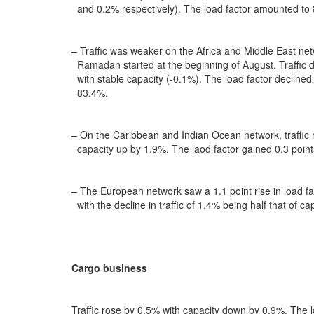
and 0.2% respectively). The load factor amounted to
– Traffic was weaker on the Africa and Middle East ne
Ramadan started at the beginning of August. Traffic
with stable capacity (-0.1%). The load factor declined
83.4%.
– On the Caribbean and Indian Ocean network, traffic 
capacity up by 1.9%. The laod factor gained 0.3 poin
– The European network saw a 1.1 point rise in load fa
with the decline in traffic of 1.4% being half that of ca
Cargo business
Traffic rose by 0.5% with capacity down by 0.9%. The l