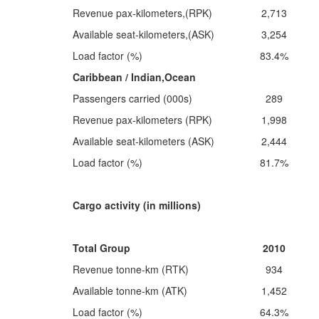
Revenue pax-kilometers,(RPK)
2,713
Available seat-kilometers,(ASK)
3,254
Load factor (%)
83.4%
Caribbean / Indian,Ocean
Passengers carried (000s)
289
Revenue pax-kilometers (RPK)
1,998
Available seat-kilometers (ASK)
2,444
Load factor (%)
81.7%
Cargo activity (in millions)
Total Group
2010
Revenue tonne-km (RTK)
934
Available tonne-km (ATK)
1,452
Load factor (%)
64.3%