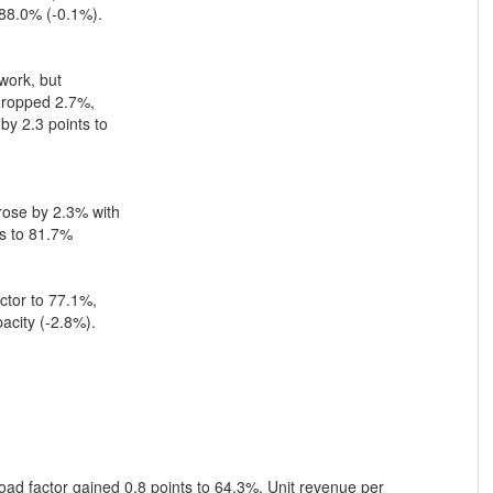
 88.0% (-0.1%).
twork, but
 dropped 2.7%,
 by 2.3 points to
rose by 2.3% with
ts to 81.7%
ctor to 77.1%,
pacity (-2.8%).
oad factor gained 0.8 points to 64.3%. Unit revenue per