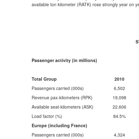
available ton kilometer (RATK) rose strongly year on y
S
Passenger activity (in millions)
Total Group
2010
Passengers carried (000s)
6,502
Revenue pax-kilometers (RPK)
19,098
Available seat-kilometers (ASK)
22,606
Load factor (%)
84.5%
Europe (including France)
Passengers carried (000s)
4,324