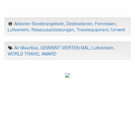
Aktionen Sonderangebote
,
Destinationen
,
Fernreisen
,
Luftverkehr
,
Reisezusatzleistungen
,
Travelequipment
,
Umwelt
Air Mauritius
,
GEWINNT VIERTEN MAL
,
Luftverkehr
,
WORLD TRAVEL AWARD