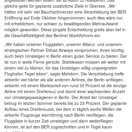
gleiche gelte für geplante zusätzliche Ziele in Übersee. „Wir
hätten mit sehr viel Bauchschmerzen eine Verschiebung der BER-
Eröffnung auf Ende Oktober hingenommen; auch dies wäre nur
mit erheblichem, nur schwer zu bewältigenden Mehraufwand
möglich geworden. Diese jüngste Entscheidung greife aber tief in
die Geschäftstätigkeit des Berliner Marktführers ein.
„Wir haben unseren Fluggästen, unseren Allianz- und unserem
strategischen Partner Etihad Airways versprochen, ihnen künftig
auch beim Umsteigen in Berlin einen guten Service zu bieten. Der
ist nun in weite Ferne gerückt. Stattdessen müssen wir weiter mit
einem viel zu kleinen, für das Umsteigen völlig ungeeigneten
Flughafen Tegel leben“, sagte Mehdorn. Die Verschiebung treffe
airberlin viel härter als alle anderen Airlines, die Berlin anfliegen.
airberlin mit einem Marktanteil von rund 33 Prozent ist die einzige
Airline mit einem Drehkreuz und damit einer wachsenden Anzahl
von Umsteigepassagieren in Berlin. Der Anteil der Umsteiger
betrug im letzten Sommer bereits bis zu 23 Prozent. Der geplante
Aufbau eines Drehkreuzes, bei dem in täglich sechs Wellen die
airberlin Flugzeuge sternförmig nach Berlin reinfliegen, die
Fluggäste in kurzer Zeit umsteigen und dann weiterfliegen
können, ist auf den BER zugeschnitten und in Tegel kaum