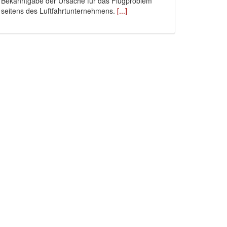
Bekanntgabe der Ursache für das Flugproblem
seitens des Luftfahrtunternehmens.
[...]