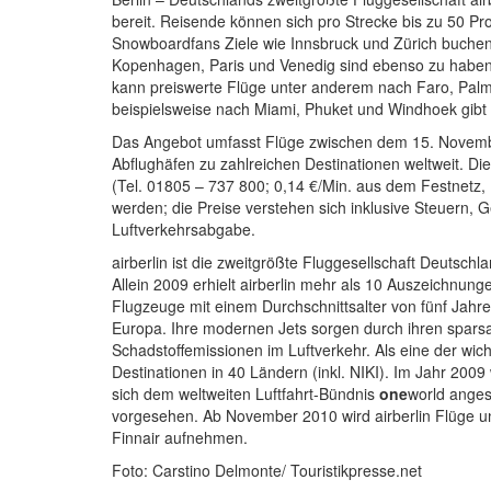
bereit. Reisende können sich pro Strecke bis zu 50 Pro
Snowboardfans Ziele wie Innsbruck und Zürich buchen. 
Kopenhagen, Paris und Venedig sind ebenso zu habe
kann preiswerte Flüge unter anderem nach Faro, Palm
beispielsweise nach Miami, Phuket und Windhoek gibt 
Das Angebot umfasst Flüge zwischen dem 15. Novem
Abflughäfen zu zahlreichen Destinationen weltweit. Die
(Tel. 01805 – 737 800; 0,14 €/Min. aus dem Festnetz,
werden; die Preise verstehen sich inklusive Steuern,
Luftverkehrsabgabe.
airberlin ist die zweitgrößte Fluggesellschaft Deutsch
Allein 2009 erhielt airberlin mehr als 10 Auszeichnunge
Flugzeuge mit einem Durchschnittsalter von fünf Jahren
Europa. Ihre modernen Jets sorgen durch ihren spars
Schadstoffemissionen im Luftverkehr. Als eine der wicht
Destinationen in 40 Ländern (inkl. NIKI). Im Jahr 2009
sich dem weltweiten Luftfahrt-Bündnis
one
world angesc
vorgesehen. Ab November 2010 wird airberlin Flüge 
Finnair aufnehmen.
Foto: Carstino Delmonte/ Touristikpresse.net