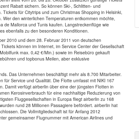
zent Rabatt sichern. So können Ski-, Schlitten- und
Tickets für Citytrips und zum Christmas Shopping in Helsinki,
n. Wer den winterlichen Temperaturen entkommen möchte,
a de Mallorca und Tunis kaufen. Langstreckenflüge wie
es ebenfalls zu den besonderen Konditionen.
ber 2010 und dem 28. Februar 2011 von deutschen
 Tickets können im Internet, im Service Center der Gesellschaft
 Mobilfunk max. 0,42 €/Min.) sowie im Reisebüro gekauft
 Gebühren und topbonus Meilen, aber exklusive
lands. Das Unternehmen beschäftigt mehr als 8.700 Mitarbeiter.
n für Service und Qualität. Die Flotte umfasst mit NIKI 167
. Damit verfügt airberlin über eine der jüngsten Flotten in
amen Kerosinverbrauch für eine nachhaltige Reduzierung von
igsten Fluggesellschaften in Europa fliegt airberlin zu 168
 wurden rund 28 Millionen Passagiere befördert. airberlin hat
hlossen. Die Vollmitgliedschaft ist für Anfang 2012
unter gemeinsamer Flugnummer mit American Airlines und