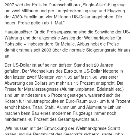
2007 wird der Preis im Durchschnitt pro „Single-Aisle“-Flugzeug
um zwei Millionen und pro Langstreckenflugzeug und Flugzeug
der A380-Familie um vier Millionen US-Dollar angehoben. Die
neuen Preise gelten ab 1. Mai.*
Hauptauslöser für die Preisanpassung sind die Schwäche der US-
Währung und der allgemeine Anstieg der Weltmarktpreise für
Rohstoffe – insbesondere für Metalle. Airbus hebt die Preise
damit erstmals seit 2003 über die normale Steigerungsrate hinaus
an.
Der US-Dollar ist auf seinen tiefsten Stand seit 20 Jahren
gefallen. Der Wechselkurs des Euro zum US-Dollar kletterte in
den letzten zwölf Monaten von 1,35 auf fast 1,60, was einer
Abwertung des Dollars um mehr als 15 Prozent entspricht. Die
Preise für Metallerzeugnisse (Aluminiumplatten, Edelstahl etc.)
sind um mindestens 6,5 Prozent gestiegen, während sich die
Kosten für Industrieprodukte im Euro-Raum 2007 um fünf Prozent
erhöht haben. Titan, Stahl, Aluminium und Aluminium-Lithium
machen beim Bau eines modernen Flugzeugs immer noch
mindestens 40 Prozent des Gesamtgewichts aus.
„Wir müssen mit der Entwicklung der Weltmarktpreise Schritt
halten und die Rentabilität des Geschäfts sichern“, sagte John