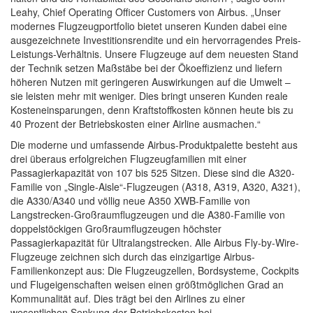
Leahy, Chief Operating Officer Customers von Airbus. „Unser
modernes Flugzeugportfolio bietet unseren Kunden dabei eine
ausgezeichnete Investitionsrendite und ein hervorragendes Preis-
Leistungs-Verhältnis. Unsere Flugzeuge auf dem neuesten Stand
der Technik setzen Maßstäbe bei der Ökoeffizienz und liefern
höheren Nutzen mit geringeren Auswirkungen auf die Umwelt –
sie leisten mehr mit weniger. Dies bringt unseren Kunden reale
Kosteneinsparungen, denn Kraftstoffkosten können heute bis zu
40 Prozent der Betriebskosten einer Airline ausmachen.“
Die moderne und umfassende Airbus-Produktpalette besteht aus
drei überaus erfolgreichen Flugzeugfamilien mit einer
Passagierkapazität von 107 bis 525 Sitzen. Diese sind die A320-
Familie von „Single-Aisle“-Flugzeugen (A318, A319, A320, A321),
die A330/A340 und völlig neue A350 XWB-Familie von
Langstrecken-Großraumflugzeugen und die A380-Familie von
doppelstöckigen Großraumflugzeugen höchster
Passagierkapazität für Ultralangstrecken. Alle Airbus Fly-by-Wire-
Flugzeuge zeichnen sich durch das einzigartige Airbus-
Familienkonzept aus: Die Flugzeugzellen, Bordsysteme, Cockpits
und Flugeigenschaften weisen einen größtmöglichen Grad an
Kommunalität auf. Dies trägt bei den Airlines zu einer
wesentlichen Senkung der Betriebskosten bei.