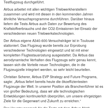
Testflugzeug durchgeführt.
Airbus arbeitet mit allen wichtigen Triebwerkherstellern
zusammen und wird mit diesen in den kommenden Jahren
ähnliche Versuchsprogramme durchführen. Darüber hinaus
liefern die Tests Airbus auch Daten zur Bewertung des
Kraftstoffverbrauchs und der CO2-Emissionen bei Einsatz der
verschiedenen neuen Triebwerkstechnologien.
Der Airbus-eigene A340-600-Versuchsträger ist in Toulouse
stationiert. Das Flugzeug wurde bereits zur Erprobung
verschiedener Technologien eingesetzt und ist mit einer
kompletten Flugtestausrüstung ausgestattet. Da Airbus das
aerodynamische Verhalten des Flugzeugs sehr genau kennt,
lassen sich die Vorteile neuer Technologien, die in die
Flugzeugzelle integriert werden, so sehr leicht beurteilen.
Christian Scherer, Airbus EVP Strategy and Future Programs,
sagte: „Airbus liefert bereits heute die ökoeffizientesten
Flugzeuge der Welt. In unserer Position als Branchenführer ist es
von großer Bedeutung, dass wir alle technologischen
Entwicklungen kontinuierlich überprüfen, um unsere ehrgeizigen
Ziele für die Gegenwart und Zukunft zu erreichen.“
Das Hauptaugenmerk für die Tests mit dem Airbus A340-