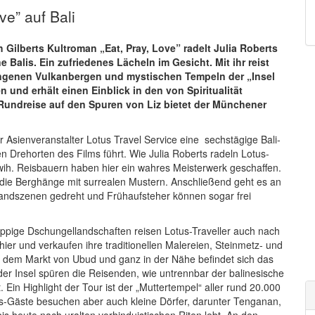
ve” auf Bali
h Gilberts Kultroman „Eat, Pray, Love” radelt Julia Roberts
 Balis. Ein zufriedenes Lächeln im Gesicht. Mit ihr reist
ngenen Vulkanbergen und mystischen Tempeln der „Insel
n und erhält einen Einblick in den von Spiritualität
 Rundreise auf den Spuren von Liz bietet der Münchener
r Asienveranstalter Lotus Travel Service eine sechstägige Bali-
 Drehorten des Films führt. Wie Julia Roberts radeln Lotus-
uwih. Reisbauern haben hier ein wahres Meisterwerk geschaffen.
 die Berghänge mit surrealen Mustern. Anschließend geht es an
randszenen gedreht und Frühaufsteher können sogar frei
ppige Dschungellandschaften reisen Lotus-Traveller auch nach
hier und verkaufen ihre traditionellen Malereien, Steinmetz- und
uf dem Markt von Ubud und ganz in der Nähe befindet sich das
er Insel spüren die Reisenden, wie untrennbar der balinesische
Ein Highlight der Tour ist der „Muttertempel“ aller rund 20.000
-Gäste besuchen aber auch kleine Dörfer, darunter Tenganan,
is heute nach uralten vorhinduistischen Riten lebt. An den