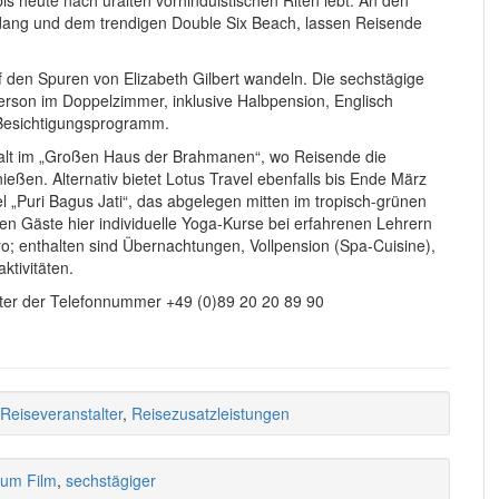
ang und dem trendigen Double Six Beach, lassen Reisende
 den Spuren von Elizabeth Gilbert wandeln. Die sechstägige
Person im Doppelzimmer, inklusive Halbpension, Englisch
Besichtigungsprogramm.
thalt im „Großen Haus der Brahmanen“, wo Reisende die
ßen. Alternativ bietet Lotus Travel ebenfalls bis Ende März
l „Puri Bagus Jati“, das abgelegen mitten im tropisch-grünen
nen Gäste hier individuelle Yoga-Kurse bei erfahrenen Lehrern
o; enthalten sind Übernachtungen, Vollpension (Spa-Cuisine),
ktivitäten.
ter der Telefonnummer +49 (0)89 20 20 89 90
Reiseveranstalter
,
Reisezusatzleistungen
zum Film
,
sechstägiger