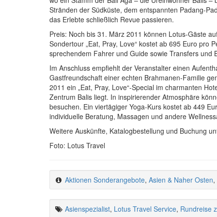
Stränden der Südküste, dem entspannten Padang-Pad
das Erlebte schließlich Revue passieren.
Preis: Noch bis 31. März 2011 können Lotus-Gäste auf
Sondertour „Eat, Pray, Love“ kostet ab 695 Euro pro 
sprechendem Fahrer und Guide sowie Transfers und 
Im Anschluss empfiehlt der Veranstalter einen Aufen
Gastfreundschaft einer echten Brahmanen-Familie genie
2011 ein „Eat, Pray, Love“-Special im charmanten Hote
Zentrum Balis liegt. In inspirierender Atmosphäre kön
besuchen. Ein viertägiger Yoga-Kurs kostet ab 449 Eur
individuelle Beratung, Massagen und andere Wellnessa
Weitere Auskünfte, Katalogbestellung und Buchung un
Foto: Lotus Travel
Aktionen Sonderangebote
,
Asien & Naher Osten
,
Asienspezialist
,
Lotus Travel Service
,
Rundreise 