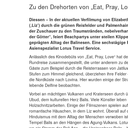
Zu den Drehorten von „Eat, Pray, Lo
Diessen – In der aktuellen Verfilmung von Elizabet
(‚Liz’) durch die grünen Reisfelder und Palmenhaine
der Zuschauer zu den Traumstränden, nebelverha
der Götter“, feiert Beachpartys unter steilen Klippe
geprägten Alltag der Balinesen. Eine sechstägige
Asienspezialist Lotus Travel Service.
Anlässlich des Kinodebüts von „Eat, Pray, Love“ hat de
Rundreise zusammengestellt, die unter anderem zu den
Gäste zum Beispiel durch die Reisterrassen von Jatil
Stufen zum Himmel gleichend, überziehen ihre Felder
die Nordküste nach Lovina. Hier wurden einige der St
lebende Delfine beobachten.
Vorbei an mächtigen Vulkanen und Kraterseen durch ü
Ubud, dem kulturellen Herz Balis. Viele Künstler leben 
Holzschnitzarbeiten. Einige der Filmszenen spielen a
romantische Häuschen, in dem Liz wohnt. Überall auf d
Hinduismus mit dem Alltag der Menschen verwoben ist. 
Tempel Balis an den Hängen des Agung-Vulkans. Lotus
wo ein Stamm der Bali Aga – die Ureinwohner Balis – b