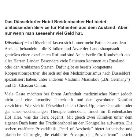
Das Düsseldorfer Hotel Breidenbacher Hof bietet
umfassenden Service für Patienten aus dem Ausland. Aber
nur wenn man seeeeehr viel Geld hat.
Düsseldorf –
In Düsseldorf lassen sich immer mehr Patienten aus dem
Ausland behandeln – die Kliniken und Ärzte der Landeshauptstadt
genießen einen exzellenten Ruf und sind Anlaufstelle für Kundschaft aus
aller Herren Länder. Besonders viele Patienten kommen aus Russland
oder den Arabischen Staaten. Dafür gibt es bereits kompetente
Kooperationspartner, die sich auf den Medizintourismus nach Düsseldorf
spezialisiert haben, unter anderem Vladimir Miasnikov („Dr. Germany“)
und Dr. Ghassan Omran.
Viele Gäste möchten bei ihrem Aufenthalt medizinischer Natur jedoch
nicht auf eine luxuriöse Unterkunft und den gewohnten Komfort
verzichten. Wer sich in Düsseldorf einem Check Up, einer Operation oder
gar einer wochenlangen Therapie unterzieht, findet im Breidenbacher
Hof alles, was das Herz begehrt. Mit gleich zwei Kliniken unter dem
eigenen Dach kann das Traditionshotel an der Königsallee aufwarten. Die
soeben eröffnete Privatklinik „Pearl of Aesthetic“ bietet ästhetische und
plastische Chirurgie, die etablierte Privatpraxis „Preventicum“ besteht