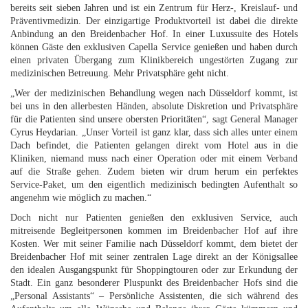
bereits seit sieben Jahren und ist ein Zentrum für Herz-, Kreislauf- und
Präventivmedizin. Der einzigartige Produktvorteil ist dabei die direkte
Anbindung an den Breidenbacher Hof. In einer Luxussuite des Hotels
können Gäste den exklusiven Capella Service genießen und haben durch
einen privaten Übergang zum Klinikbereich ungestörten Zugang zur
medizinischen Betreuung. Mehr Privatsphäre geht nicht.
„Wer der medizinischen Behandlung wegen nach Düsseldorf kommt, ist
bei uns in den allerbesten Händen, absolute Diskretion und Privatsphäre
für die Patienten sind unsere obersten Prioritäten“, sagt General Manager
Cyrus Heydarian. „Unser Vorteil ist ganz klar, dass sich alles unter einem
Dach befindet, die Patienten gelangen direkt vom Hotel aus in die
Kliniken, niemand muss nach einer Operation oder mit einem Verband
auf die Straße gehen. Zudem bieten wir drum herum ein perfektes
Service-Paket, um den eigentlich medizinisch bedingten Aufenthalt so
angenehm wie möglich zu machen.“
Doch nicht nur Patienten genießen den exklusiven Service, auch
mitreisende Begleitpersonen kommen im Breidenbacher Hof auf ihre
Kosten. Wer mit seiner Familie nach Düsseldorf kommt, dem bietet der
Breidenbacher Hof mit seiner zentralen Lage direkt an der Königsallee
den idealen Ausgangspunkt für Shoppingtouren oder zur Erkundung der
Stadt. Ein ganz besonderer Pluspunkt des Breidenbacher Hofs sind die
„Personal Assistants“ – Persönliche Assistenten, die sich während des