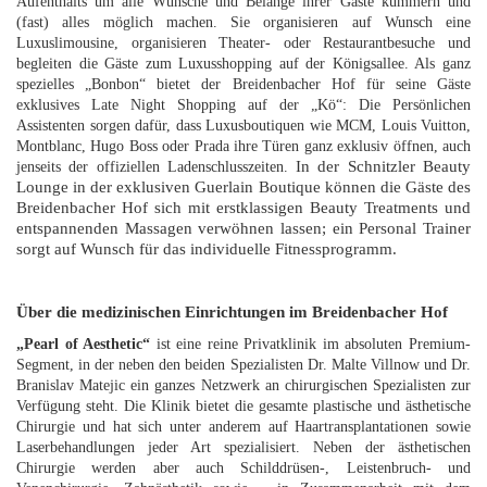
Aufenthalts um alle Wünsche und Belange ihrer Gäste kümmern und
(fast) alles möglich machen. Sie organisieren auf Wunsch eine
Luxuslimousine, organisieren Theater- oder Restaurantbesuche und
begleiten die Gäste zum Luxusshopping auf der Königsallee. Als ganz
spezielles „Bonbon“ bietet der Breidenbacher Hof für seine Gäste
exklusives Late Night Shopping auf der „Kö“: Die Persönlichen
Assistenten sorgen dafür, dass Luxusboutiquen wie MCM, Louis Vuitton,
Montblanc, Hugo Boss oder Prada ihre Türen ganz exklusiv öffnen, auch
In der Schnitzler Beauty
jenseits der offiziellen Ladenschlusszeiten.
Lounge in der exklusiven Guerlain Boutique können die Gäste des
Breidenbacher Hof sich mit erstklassigen Beauty Treatments und
entspannenden Massagen verwöhnen lassen; ein Personal Trainer
sorgt auf Wunsch für das individuelle Fitnessprogramm.
Über die medizinischen Einrichtungen im Breidenbacher Hof
„Pearl of Aesthetic“
ist eine reine Privatklinik im absoluten Premium-
Segment, in der neben den beiden Spezialisten Dr. Malte Villnow und Dr.
Branislav Matejic ein ganzes Netzwerk an chirurgischen Spezialisten zur
Verfügung steht. Die Klinik bietet die gesamte plastische und ästhetische
Chirurgie und hat sich unter anderem auf Haartransplantationen sowie
Laserbehandlungen jeder Art spezialisiert. Neben der ästhetischen
Chirurgie werden aber auch Schilddrüsen-, Leistenbruch- und