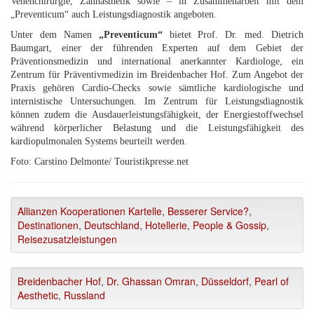
Venenchirurgie, Zahnästhetik sowie – in Zusammenarbeit mit dem
„Preventicum“ auch Leistungsdiagnostik angeboten.
Unter dem Namen
„Preventicum“
bietet Prof. Dr. med. Dietrich
Baumgart, einer der führenden Experten auf dem Gebiet der
Präventionsmedizin und international anerkannter Kardiologe, ein
Zentrum für Präventivmedizin im Breidenbacher Hof. Zum Angebot der
Praxis gehören Cardio-Checks sowie sämtliche kardiologische und
internistische Untersuchungen. Im Zentrum für Leistungsdiagnostik
können zudem die Ausdauerleistungsfähigkeit, der Energiestoffwechsel
während körperlicher Belastung und die Leistungsfähigkeit des
kardiopulmonalen Systems beurteilt werden.
Foto: Carstino Delmonte/ Touristikpresse.net
Allianzen Kooperationen Kartelle
,
Besserer Service?
,
Destinationen
,
Deutschland
,
Hotellerie
,
People & Gossip
,
Reisezusatzleistungen
Breidenbacher Hof
,
Dr. Ghassan Omran
,
Düsseldorf
,
Pearl of
Aesthetic
,
Russland