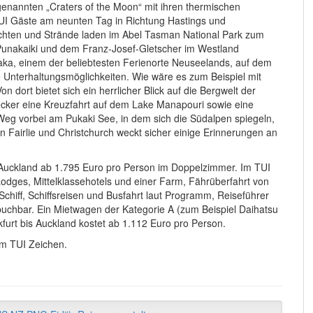
nannten „Craters of the Moon“ mit ihren thermischen
TUI Gäste am neunten Tag in Richtung Hastings und
chten und Strände laden im Abel Tasman National Park zum
Punakaiki und dem Franz-Josef-Gletscher im Westland
naka, einem der beliebtesten Ferienorte Neuseelands, auf dem
e Unterhaltungsmöglichkeiten. Wie wäre es zum Beispiel mit
n dort bietet sich ein herrlicher Blick auf die Bergwelt der
decker eine Kreuzfahrt auf dem Lake Manapouri sowie eine
 Weg vorbei am Pukaki See, in dem sich die Südalpen spiegeln,
 Fairlie und Christchurch weckt sicher einige Erinnerungen an
 Auckland ab 1.795 Euro pro Person im Doppelzimmer. Im TUI
odges, Mittelklassehotels und einer Farm, Fährüberfahrt von
chiff, Schiffsreisen und Busfahrt laut Programm, Reiseführer
uchbar. Ein Mietwagen der Kategorie A (zum Beispiel Daihatsu
furt bis Auckland kostet ab 1.112 Euro pro Person.
em TUI Zeichen.