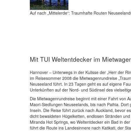
Auf nach „Mittelerde“: Traumhafte Routen Neuseeland
Mit TUI Weltentdecker im Mietwage
Hannover – Unterwegs in der Kulisse der „Herr der Rin
im Reisesommer 2008 die Mietwagenrundreise „Traum
Neuseeland führt. In 23 Tagen geht es auf eigene Fa
Unterkünften auf der Nord- und Südinsel des vielseiti
Die Mietwagenrundreise beginnt mit einer Fahrt von Au
Maori-Siedlungen Neuseelands, bis nach Paihia. Dort ge
Inseln. Die Reise führt zurück nach Auckland, bevor es
dicht bewaldeten Hügelketten, endlosen Stränden und 
Miranda Hot Springs, wo Weltentdecker ein Bad in d
führt die Route ins Landesinnere nach Katikati, der S