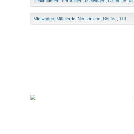
Destinationen
,
Fernreisen
,
Mietwagen
,
Ozeanien (AU
Mietwagen
,
Mittelerde
,
Neuseeland
,
Routen
,
TUI