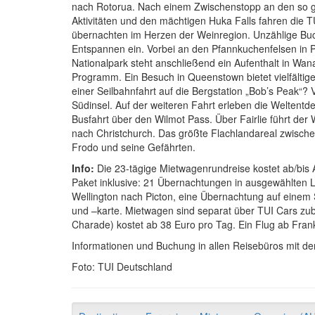
nach Rotorua. Nach einem Zwischenstopp an den so ge
Aktivitäten und den mächtigen Huka Falls fahren die 
übernachten im Herzen der Weinregion. Unzählige Bu
Entspannen ein. Vorbei an den Pfannkuchenfelsen in 
Nationalpark steht anschließend ein Aufenthalt in Wa
Programm. Ein Besuch in Queenstown bietet vielfältig
einer Seilbahnfahrt auf die Bergstation „Bob’s Peak“? Vo
Südinsel. Auf der weiteren Fahrt erleben die Weltent
Busfahrt über den Wilmot Pass. Über Fairlie führt der
nach Christchurch. Das größte Flachlandareal zwischen
Frodo und seine Gefährten.
Info:
Die 23-tägige Mietwagenrundreise kostet ab/bis
Paket inklusive: 21 Übernachtungen in ausgewählten L
Wellington nach Picton, eine Übernachtung auf einem S
und –karte. Mietwagen sind separat über TUI Cars zub
Charade) kostet ab 38 Euro pro Tag. Ein Flug ab Frank
Informationen und Buchung in allen Reisebüros mit d
Foto: TUI Deutschland