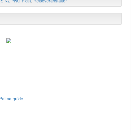
S NZ PNG Fidji)
,
Reiseveranstalter