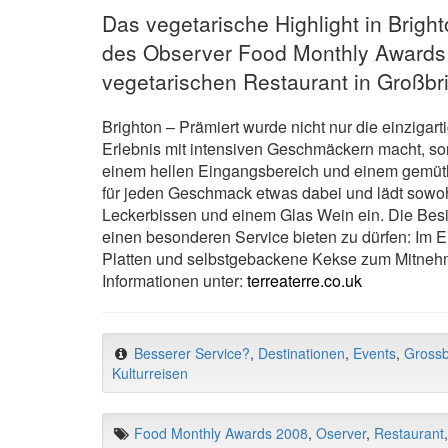
Das vegetarische Highlight in Bright
des Observer Food Monthly Awards
vegetarischen Restaurant in Großbr
Brighton – Prämiert wurde nicht nur die einzigar
Erlebnis mit intensiven Geschmäckern macht, son
einem hellen Eingangsbereich und einem gemütl
für jeden Geschmack etwas dabei und lädt sowo
Leckerbissen und einem Glas Wein ein. Die Besi
einen besonderen Service bieten zu dürfen: Im E
Platten und selbstgebackene Kekse zum Mitnehme
Informationen unter:
terreaterre.co.uk
Besserer Service?
,
Destinationen
,
Events
,
Grossb
Kulturreisen
Food Monthly Awards 2008
,
Oserver
,
Restaurant