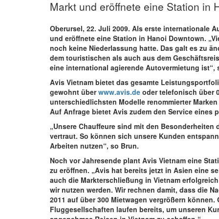
Markt und eröffnete eine Station in
Oberursel, 22. Juli 2009.
Als erste internationale 
und eröffnete eine Station in Hanoi Downtown. „V
noch keine Niederlassung hatte. Das galt es zu ä
dem touristischen als auch aus dem Geschäftsreise
eine international agierende Autovermietung ist“, 
Avis Vietnam bietet das gesamte Leistungsportfol
gewohnt über
www.avis.de
oder telefonisch über 
unterschiedlichsten Modelle renommierter Marken
Auf Anfrage bietet Avis zudem den Service eines p
„Unsere Chauffeure sind mit den Besonderheiten
vertraut. So können sich unsere Kunden entspannt
Arbeiten nutzen“, so Brun.
Noch vor Jahresende plant Avis Vietnam eine Stati
zu eröffnen. „Avis hat bereits jetzt in Asien eine s
auch die Markterschließung in Vietnam erfolgreich
wir nutzen werden. Wir rechnen damit, dass die Na
2011 auf über 300 Mietwagen vergrößern können. 
Fluggesellschaften laufen bereits, um unseren K
angenehmes Reisen in Vietnam zu schaffen.“