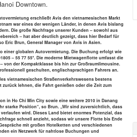
 Hanoi Downtown.
Autovermietung erschließt Avis den vietnamesischen Markt
ietnam war eines der wenigen Länder, in denen Avis bislang
ndern. Die große Nachfrage unserer Kunden – sowohl aus
bereich – hat aber deutlich gezeigt, dass hier Bedarf für
so Eric Brun, General Manager von Avis in Asien.
io einer globalen Autovermietung. Die Buchung erfolgt wie
01805 – 55 77 55*. Die moderne Mietwagenflotte umfasst die
 – von der Kompaktklasse bis hin zur Großraumlimousine.
rofessionell geschulten, englischsprachigen Fahrers an.
 des vietnamesischen Straßenverkehrswesens bestens
 zurück lehnen, die Fahrt genießen oder die Zeit zum
on in Ho Chi Min City sowie eine weitere 2010 in Danang
ehr starke Position“, so Brun. „Wir sind zuversichtlich, dass
 verlaufen wird. Dieses Land bietet enormes Potenzial, das
chfrage schnell anzieht, sodass wir unsere Flotte bis Ende
Gespräche mit großen Hotelketten und verschiedenen
unden ein Netzwerk für nahtlose Buchungen und