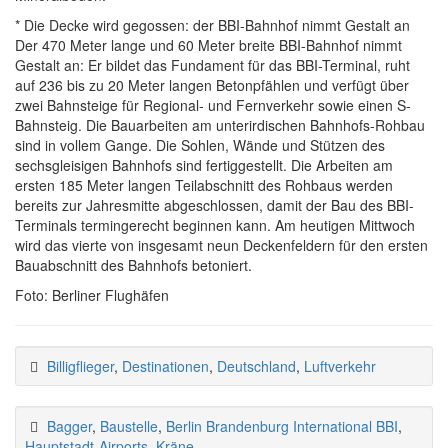
* Die Decke wird gegossen: der BBI-Bahnhof nimmt Gestalt an
Der 470 Meter lange und 60 Meter breite BBI-Bahnhof nimmt
Gestalt an: Er bildet das Fundament für das BBI-Terminal, ruht
auf 236 bis zu 20 Meter langen Betonpfählen und verfügt über
zwei Bahnsteige für Regional- und Fernverkehr sowie einen S-
Bahnsteig. Die Bauarbeiten am unterirdischen Bahnhofs-Rohbau
sind in vollem Gange. Die Sohlen, Wände und Stützen des
sechsgleisigen Bahnhofs sind fertiggestellt. Die Arbeiten am
ersten 185 Meter langen Teilabschnitt des Rohbaus werden
bereits zur Jahresmitte abgeschlossen, damit der Bau des BBI-
Terminals termingerecht beginnen kann. Am heutigen Mittwoch
wird das vierte von insgesamt neun Deckenfeldern für den ersten
Bauabschnitt des Bahnhofs betoniert.
Foto: Berliner Flughäfen
Billigflieger
,
Destinationen
,
Deutschland
,
Luftverkehr
Bagger
,
Baustelle
,
Berlin Brandenburg International BBI
,
Hauptstadt-Airports
,
Kräne