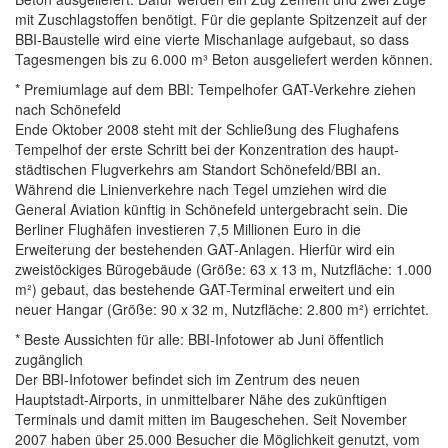
mit Zuschlagstoffen benötigt. Für die geplante Spitzenzeit auf der
BBI-Baustelle wird eine vierte Mischanlage aufgebaut, so dass
Tagesmengen bis zu 6.000 m³ Beton ausgeliefert werden können.
* Premiumlage auf dem BBI: Tempelhofer GAT-Verkehre ziehen
nach Schönefeld
Ende Oktober 2008 steht mit der Schließung des Flughafens
Tempelhof der erste Schritt bei der Konzentration des haupt-
städtischen Flugverkehrs am Standort Schönefeld/BBI an.
Während die Linienverkehre nach Tegel umziehen wird die
General Aviation künftig in Schönefeld untergebracht sein. Die
Berliner Flughäfen investieren 7,5 Millionen Euro in die
Erweiterung der bestehenden GAT-Anlagen. Hierfür wird ein
zweistöckiges Bürogebäude (Größe: 63 x 13 m, Nutzfläche: 1.000
m²) gebaut, das bestehende GAT-Terminal erweitert und ein
neuer Hangar (Größe: 90 x 32 m, Nutzfläche: 2.800 m²) errichtet.
* Beste Aussichten für alle: BBI-Infotower ab Juni öffentlich
zugänglich
Der BBI-Infotower befindet sich im Zentrum des neuen
Hauptstadt-Airports, in unmittelbarer Nähe des zukünftigen
Terminals und damit mitten im Baugeschehen. Seit November
2007 haben über 25.000 Besucher die Möglichkeit genutzt, vom