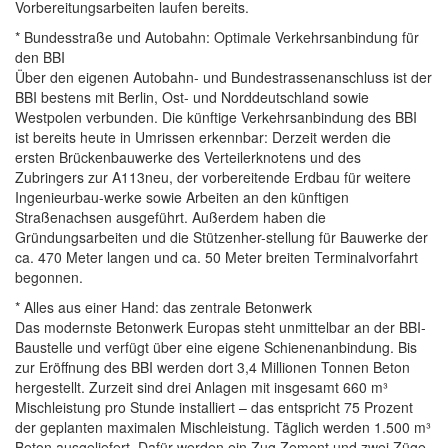
Vorbereitungsarbeiten laufen bereits.
* Bundesstraße und Autobahn: Optimale Verkehrsanbindung für
den BBI
Über den eigenen Autobahn- und Bundestrassenanschluss ist der
BBI bestens mit Berlin, Ost- und Norddeutschland sowie
Westpolen verbunden. Die künftige Verkehrsanbindung des BBI
ist bereits heute in Umrissen erkennbar: Derzeit werden die
ersten Brückenbauwerke des Verteilerknotens und des
Zubringers zur A113neu, der vorbereitende Erdbau für weitere
Ingenieurbau-werke sowie Arbeiten an den künftigen
Straßenachsen ausgeführt. Außerdem haben die
Gründungsarbeiten und die Stützenher-stellung für Bauwerke der
ca. 470 Meter langen und ca. 50 Meter breiten Terminalvorfahrt
begonnen.
* Alles aus einer Hand: das zentrale Betonwerk
Das modernste Betonwerk Europas steht unmittelbar an der BBI-
Baustelle und verfügt über eine eigene Schienenanbindung. Bis
zur Eröffnung des BBI werden dort 3,4 Millionen Tonnen Beton
hergestellt. Zurzeit sind drei Anlagen mit insgesamt 660 m³
Mischleistung pro Stunde installiert – das entspricht 75 Prozent
der geplanten maximalen Mischleistung. Täglich werden 1.500 m³
Beton ausgeliefert. Dafür werden ein Zug Zement und zwei Züge