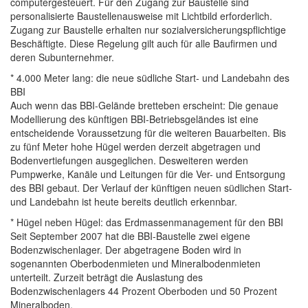
computergesteuert. Für den Zugang zur Baustelle sind
personalisierte Baustellenausweise mit Lichtbild erforderlich.
Zugang zur Baustelle erhalten nur sozialversicherungspflichtige
Beschäftigte. Diese Regelung gilt auch für alle Baufirmen und
deren Subunternehmer.
* 4.000 Meter lang: die neue südliche Start- und Landebahn des
BBI
Auch wenn das BBI-Gelände bretteben erscheint: Die genaue
Modellierung des künftigen BBI-Betriebsgeländes ist eine
entscheidende Voraussetzung für die weiteren Bauarbeiten. Bis
zu fünf Meter hohe Hügel werden derzeit abgetragen und
Bodenvertiefungen ausgeglichen. Desweiteren werden
Pumpwerke, Kanäle und Leitungen für die Ver- und Entsorgung
des BBI gebaut. Der Verlauf der künftigen neuen südlichen Start-
und Landebahn ist heute bereits deutlich erkennbar.
* Hügel neben Hügel: das Erdmassenmanagement für den BBI
Seit September 2007 hat die BBI-Baustelle zwei eigene
Bodenzwischenlager. Der abgetragene Boden wird in
sogenannten Oberbodenmieten und Mineralbodenmieten
unterteilt. Zurzeit beträgt die Auslastung des
Bodenzwischenlagers 44 Prozent Oberboden und 50 Prozent
Mineralboden.