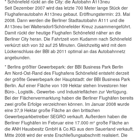
* Schönefeld rückt an die City: die Autobahn A113neu
Seit Dezember 2007 wird das letzte 700 Meter lange Stück der
Flughafenautobahn A113neu gebaut. Eröffnungstermin: 23. Mai
2008. Dann werden die Berliner Stadtautobahn A111 und die
A113neu bei Waltersdorf/Schönefelder Kreuz zusammengeführt.
Damit rückt der heutige Flughafen Schönefeld näher an die
Berliner City heran. Die Fahrtzeit vom Kudamm nach Schönefeld
verkürzt sich von 32 auf 25 Minuten. Gleichzeitig wird mit dem
Lückenschluss der BBI ab 2011 optimal an das Autobahnnetz
angebunden.
* Berlins größter Gewerbepark: der BBI Business Park Berlin
Am Nord-Ost-Rand des Flughafens Schönefeld entsteht derzeit
der größte Gewerbepark der Hauptstadt: der BBI Business Park
Berlin. Auf einer Fläche von 109 Hektar stehen Investoren hier
Büro-, Logistik-, Gewerbe- und Industrieflächen zur Verfügung.
Bei der Flächenvermarktung haben die Berliner Flughäfen bereits
zwei große Erfolge verzeichnen können. Im Januar 2008 wurde
eine 37,9 Hektar große Fläche an den britischen
Gewerbeparkbetreiber SEGRO verkauft. Außerdem haben die
Berliner Flughäfen im Februar eine 17.000 m² große Fläche an
die ANH Hausbesitz GmbH & Co.KG aus dem Sauerland verkauft.
Mitte 2008 wird der erste Erschließungsabschnitt realisiert. Die