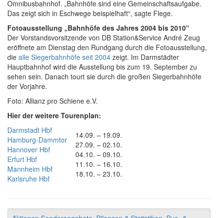
Omnibusbahnhof. „Bahnhöfe sind eine Gemeinschaftsaufgabe.
Das zeigt sich in Eschwege beispielhaft“, sagte Flege.
Fotoausstellung „Bahnhöfe des Jahres 2004 bis 2010“
Der Vorstandsvorsitzende von DB Station&Service André Zeug
eröffnete am Dienstag den Rundgang durch die Fotoausstellung,
die
alle Siegerbahnhöfe seit 2004
zeigt. Im Darmstädter
Hauptbahnhof wird die Ausstellung bis zum 19. September zu
sehen sein. Danach tourt sie durch die großen Siegerbahnhöfe
der Vorjahre.
Foto: Allianz pro Schiene e.V.
Hier der weitere Tourenplan:
Darmstadt Hbf
14.09. – 19.09.
Hamburg-Dammtor
27.09. – 02.10.
Hannover Hbf
04.10. – 09.10.
Erfurt Hbf
11.10. – 16.10.
Mannheim Hbf
18.10. – 23.10.
Karlsruhe Hbf
Aktionen Sonderangebote
,
Bilanzen & Statistiken
,
Bus- &