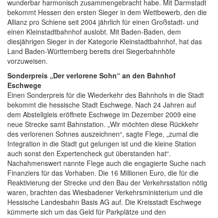
wunderbar harmonisch zusammengebracht habe. Mit Darmstadt
bekommt Hessen den ersten Sieger in dem Wettbewerb, den die
Allianz pro Schiene seit 2004 jährlich für einen Großstadt- und
einen Kleinstadtbahnhof auslobt. Mit Baden-Baden, dem
diesjährigen Sieger in der Kategorie Kleinstadtbahnhof, hat das
Land Baden-Württemberg bereits drei Siegerbahnhöfe
vorzuweisen.
Sonderpreis „Der verlorene Sohn“ an den Bahnhof
Eschwege
Einen Sonderpreis für die Wiederkehr des Bahnhofs in die Stadt
bekommt die hessische Stadt Eschwege. Nach 24 Jahren auf
dem Abstellgleis eröffnete Eschwege im Dezember 2009 eine
neue Strecke samt Bahnstation. „Wir möchten diese Rückkehr
des verlorenen Sohnes auszeichnen“, sagte Flege, „zumal die
Integration in die Stadt gut gelungen ist und die kleine Station
auch sonst den Expertencheck gut überstanden hat“.
Nachahmenswert nannte Flege auch die engagierte Suche nach
Finanziers für das Vorhaben. Die 16 Millionen Euro, die für die
Reaktivierung der Strecke und den Bau der Verkehrsstation nötig
waren, brachten das Wiesbadener Verkehrsministerium und die
Hessische Landesbahn Basis AG auf. Die Kreisstadt Eschwege
kümmerte sich um das Geld für Parkplätze und den