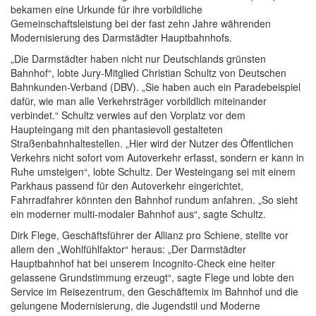
bekamen eine Urkunde für ihre vorbildliche
Gemeinschaftsleistung bei der fast zehn Jahre währenden
Modernisierung des Darmstädter Hauptbahnhofs.
„Die Darmstädter haben nicht nur Deutschlands grünsten
Bahnhof“, lobte Jury-Mitglied Christian Schultz von Deutschen
Bahnkunden-Verband (DBV). „Sie haben auch ein Paradebeispiel
dafür, wie man alle Verkehrsträger vorbildlich miteinander
verbindet.“ Schultz verwies auf den Vorplatz vor dem
Haupteingang mit den phantasievoll gestalteten
Straßenbahnhaltestellen. „Hier wird der Nutzer des Öffentlichen
Verkehrs nicht sofort vom Autoverkehr erfasst, sondern er kann in
Ruhe umsteigen“, lobte Schultz. Der Westeingang sei mit einem
Parkhaus passend für den Autoverkehr eingerichtet,
Fahrradfahrer könnten den Bahnhof rundum anfahren. „So sieht
ein moderner multi-modaler Bahnhof aus“, sagte Schultz.
Dirk Flege, Geschäftsführer der Allianz pro Schiene, stellte vor
allem den „Wohlfühlfaktor“ heraus: „Der Darmstädter
Hauptbahnhof hat bei unserem Incognito-Check eine heiter
gelassene Grundstimmung erzeugt“, sagte Flege und lobte den
Service im Reisezentrum, den Geschäftemix im Bahnhof und die
gelungene Modernisierung, die Jugendstil und Moderne