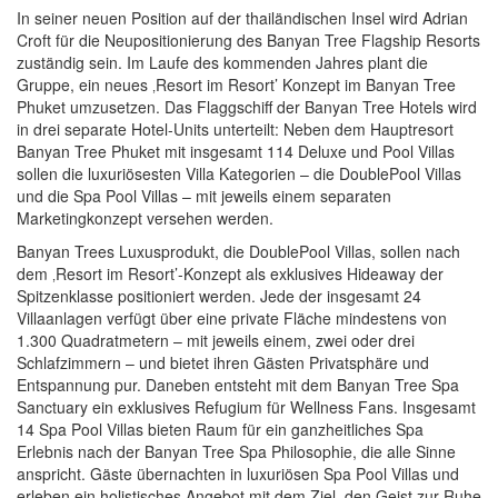
In seiner neuen Position auf der thailändischen Insel wird Adrian
Croft für die Neupositionierung des Banyan Tree Flagship Resorts
zuständig sein. Im Laufe des kommenden Jahres plant die
Gruppe, ein neues ‚Resort im Resort’ Konzept im Banyan Tree
Phuket umzusetzen. Das Flaggschiff der Banyan Tree Hotels wird
in drei separate Hotel-Units unterteilt: Neben dem Hauptresort
Banyan Tree Phuket mit insgesamt 114 Deluxe und Pool Villas
sollen die luxuriösesten Villa Kategorien – die DoublePool Villas
und die Spa Pool Villas – mit jeweils einem separaten
Marketingkonzept versehen werden.
Banyan Trees Luxusprodukt, die DoublePool Villas, sollen nach
dem ‚Resort im Resort’-Konzept als exklusives Hideaway der
Spitzenklasse positioniert werden. Jede der insgesamt 24
Villaanlagen verfügt über eine private Fläche mindestens von
1.300 Quadratmetern – mit jeweils einem, zwei oder drei
Schlafzimmern – und bietet ihren Gästen Privatsphäre und
Entspannung pur. Daneben entsteht mit dem Banyan Tree Spa
Sanctuary ein exklusives Refugium für Wellness Fans. Insgesamt
14 Spa Pool Villas bieten Raum für ein ganzheitliches Spa
Erlebnis nach der Banyan Tree Spa Philosophie, die alle Sinne
anspricht. Gäste übernachten in luxuriösen Spa Pool Villas und
erleben ein holistisches Angebot mit dem Ziel, den Geist zur Ruhe