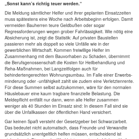
„Sonst kann’s richtig teuer werden.“
Die Meldung sämtlicher Helfer und ihrer geplanten Einsatzzeiten
muss spätestens eine Woche nach Arbeitsbeginn erfolgen. Damit
vermeiden Bauherren teure Geldbußen oder sogar
Regressforderungen wegen grober Fahrlässigkeit. Wie nötig eine
Absicherung ist, zeigt die Statistik: Auf privaten Baustellen
passieren mehr als doppelt so viele Unfälle wie in der
gewerblichen Wirtschaft. Kommen freiwillige Helfer im
Zusammenhang mit dem Bauvorhaben zu Schaden, übernimmt
die Berufsgenossenschaft die Kosten für Heilbehandlung und
Reha-Maßnahmen, bei Langzeitfolgen auch für
behindertengerechten Wohnungsumbau. Im Falle einer Erwerbs­
min­derung oder -unfähigkeit zahlt sie zudem eine Verletztenrente.
Für diese Summen selbst aufzukommen, wäre für den normalen
Häuslebauer eine kaum tragbare finanzielle Belastung. Die
Meldepflicht entfällt nur dann, wenn alle Helfer zusammen
weniger als 40 Stunden im Einsatz sind: In diesem Fall sind sie
über die Unfallkassen der öffentlichen Hand versichert.
Gar keinen Spaß versteht der Gesetzgeber bei Schwarzarbeit.
Das bedeutet nicht automatisch, dass Freunde und Verwandte
grundsätzlich unentgeltlich helfen müssen, entscheidend ist