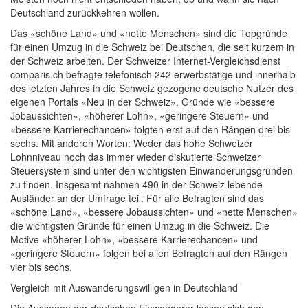
Deutschland zurückkehren wollen.
Das «schöne Land» und «nette Menschen» sind die Topgründe
für einen Umzug in die Schweiz bei Deutschen, die seit kurzem in
der Schweiz arbeiten. Der Schweizer Internet-Vergleichsdienst
comparis.ch befragte telefonisch 242 erwerbstätige und innerhalb
des letzten Jahres in die Schweiz gezogene deutsche Nutzer des
eigenen Portals «Neu in der Schweiz». Gründe wie «bessere
Jobaussichten», «höherer Lohn», «geringere Steuern» und
«bessere Karrierechancen» folgten erst auf den Rängen drei bis
sechs. Mit anderen Worten: Weder das hohe Schweizer
Lohnniveau noch das immer wieder diskutierte Schweizer
Steuersystem sind unter den wichtigsten Einwanderungsgründen
zu finden. Insgesamt nahmen 490 in der Schweiz lebende
Ausländer an der Umfrage teil. Für alle Befragten sind das
«schöne Land», «bessere Jobaussichten» und «nette Menschen»
die wichtigsten Gründe für einen Umzug in die Schweiz. Die
Motive «höherer Lohn», «bessere Karrierechancen» und
«geringere Steuern» folgen bei allen Befragten auf den Rängen
vier bis sechs.
Vergleich mit Auswanderungswilligen in Deutschland
Die Aussagen der deutschen Einwanderer lassen sich den