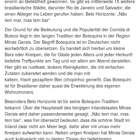
enorm an Beliebtheit gewonnen. So gibt es mittlerweile 15 weitere
brasilianische Städte, darunter Rio de Janeiro und Salvador, die
einen Ableger ins Leben gerufen haben. Belo Horizonte: „Não
tem mar, mas tem bar“
Der Grund für die Bedeutung und die Popularität der Comida di
Buteco liegt in der langen Tradition der Botequins in der Region
Minas Gerais. Der Begriff Botequins ist im Deutschen nicht
wortwörtlich zu übersetzen. Es handelt sich hierbei um kleine
Bars oder Kneipen, die für Gäste jeden Alters und jeder Herkunft
beliebte Treffpunkte am Tag und vor allem am Abend darstellen.
Hier gibt es rustikale, leckere Kleinigkeiten, die mit einfachen
Zutaten zubereitet werden und die man mit
kaltem, frisch gezapftem Bier (chopinho) genießt. Das Botequim
ist für Brasilianer daher quasi die Erweiterung des eigenen
Wohnzimmers.
Besonders Belo Horizonte ist für seine Botequim-Tradition
bekannt. Über die Hauptstadt des bergigen Inlandstaates Minas
Gerais wird daher passenderweise gesagt: „Não tem mar, mas
tem bar“, was frei übersetzt bedeutet, dass die schöne Stadt im
Inland zwar nicht am Meer liegt, dafür aber mit umso mehr
Kneipen aufwarten kann. Neben urigen Kneipen hat Minas Gerais
auch kulinarisch viel zu bieten: Einige der beliebtesten