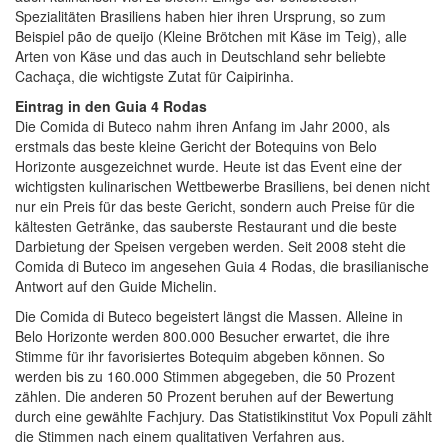
Spezialitäten Brasiliens haben hier ihren Ursprung, so zum
Beispiel pão de queijo (Kleine Brötchen mit Käse im Teig), alle
Arten von Käse und das auch in Deutschland sehr beliebte
Cachaça, die wichtigste Zutat für Caipirinha.
Eintrag in den Guia 4 Rodas
Die Comida di Buteco nahm ihren Anfang im Jahr 2000, als
erstmals das beste kleine Gericht der Botequins von Belo
Horizonte ausgezeichnet wurde. Heute ist das Event eine der
wichtigsten kulinarischen Wettbewerbe Brasiliens, bei denen nicht
nur ein Preis für das beste Gericht, sondern auch Preise für die
kältesten Getränke, das sauberste Restaurant und die beste
Darbietung der Speisen vergeben werden. Seit 2008 steht die
Comida di Buteco im angesehen Guia 4 Rodas, die brasilianische
Antwort auf den Guide Michelin.
Die Comida di Buteco begeistert längst die Massen. Alleine in
Belo Horizonte werden 800.000 Besucher erwartet, die ihre
Stimme für ihr favorisiertes Botequim abgeben können. So
werden bis zu 160.000 Stimmen abgegeben, die 50 Prozent
zählen. Die anderen 50 Prozent beruhen auf der Bewertung
durch eine gewählte Fachjury. Das Statistikinstitut Vox Populi zählt
die Stimmen nach einem qualitativen Verfahren aus.