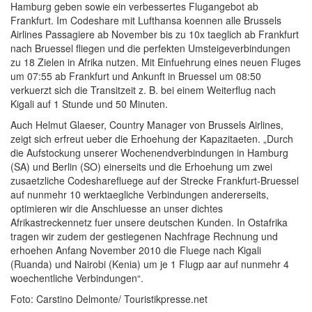
Hamburg geben sowie ein verbessertes Flugangebot ab
Frankfurt. Im Codeshare mit Lufthansa koennen alle Brussels
Airlines Passagiere ab November bis zu 10x taeglich ab Frankfurt
nach Bruessel fliegen und die perfekten Umsteigeverbindungen
zu 18 Zielen in Afrika nutzen. Mit Einfuehrung eines neuen Fluges
um 07:55 ab Frankfurt und Ankunft in Bruessel um 08:50
verkuerzt sich die Transitzeit z. B. bei einem Weiterflug nach
Kigali auf 1 Stunde und 50 Minuten.
Auch Helmut Glaeser, Country Manager von Brussels Airlines,
zeigt sich erfreut ueber die Erhoehung der Kapazitaeten. „Durch
die Aufstockung unserer Wochenendverbindungen in Hamburg
(SA) und Berlin (SO) einerseits und die Erhoehung um zwei
zusaetzliche Codesharefluege auf der Strecke Frankfurt-Bruessel
auf nunmehr 10 werktaegliche Verbindungen andererseits,
optimieren wir die Anschluesse an unser dichtes
Afrikastreckennetz fuer unsere deutschen Kunden. In Ostafrika
tragen wir zudem der gestiegenen Nachfrage Rechnung und
erhoehen Anfang November 2010 die Fluege nach Kigali
(Ruanda) und Nairobi (Kenia) um je 1 Flugp aar auf nunmehr 4
woechentliche Verbindungen“.
Foto: Carstino Delmonte/ Touristikpresse.net