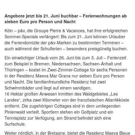
Angebote jetzt bis 21. Juni buchbar – Ferienwohnungen ab
sieben Euro pro Person und Nacht
Köln – p&v, die Groupe Pierre & Vacances, hat ihre erfolgreichen
Sommer-Specials verlängert: Bis zum 21. Juni können Urlauber
die Feriendomizile der p&v-Marken zu bestimmten Terminen –
auch während der Schulferien – besonders preisgünstig buchen.
Ein einwöchiger Urlaub vom 26. Juni bis zum 3. Juli – Ferienzeit
zum Beispiel in Bremen, Niedersachsen, Sachsen-Anhalt und
Thüringen – kostet im Zwei-Zimmer-Cottage für sechs Personen
in der Residenz Maeva Mar Grana nur sieben Euro pro Person
und Nacht. Die familienfreundliche Residenz hat zwei
Schwimmbäder und liegt auf einem sandigen,
16 Hektar großen Anwesen inmitten des Waldgebietes „Les
Landes“, zirka zwei Kilometer von der französischen Atlantikküste
entfernt. Die zugehörigen Cottages sind in dem umliegenden
Pinienwald verteilt. Sportlern stehen ein Golfplatz und ein
Tennisplatz zur Verfügung, am Strand befindet sich eine
Surfschule.
Weiter nördlich, in der Bretagne, bietet die Residenz Maeva Bleue