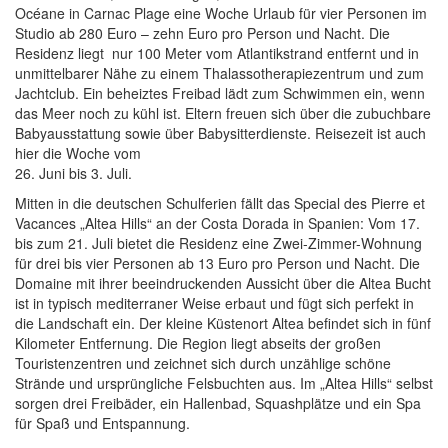
Océane in Carnac Plage eine Woche Urlaub für vier Personen im
Studio ab 280 Euro – zehn Euro pro Person und Nacht. Die
Residenz liegt nur 100 Meter vom Atlantikstrand entfernt und in
unmittelbarer Nähe zu einem Thalassotherapiezentrum und zum
Jachtclub. Ein beheiztes Freibad lädt zum Schwimmen ein, wenn
das Meer noch zu kühl ist. Eltern freuen sich über die zubuchbare
Babyausstattung sowie über Babysitterdienste. Reisezeit ist auch
hier die Woche vom
26. Juni bis 3. Juli.
Mitten in die deutschen Schulferien fällt das Special des Pierre et
Vacances „Altea Hills“ an der Costa Dorada in Spanien: Vom 17.
bis zum 21. Juli bietet die Residenz eine Zwei-Zimmer-Wohnung
für drei bis vier Personen ab 13 Euro pro Person und Nacht. Die
Domaine mit ihrer beeindruckenden Aussicht über die Altea Bucht
ist in typisch mediterraner Weise erbaut und fügt sich perfekt in
die Landschaft ein. Der kleine Küstenort Altea befindet sich in fünf
Kilometer Entfernung. Die Region liegt abseits der großen
Touristenzentren und zeichnet sich durch unzählige schöne
Strände und ursprüngliche Felsbuchten aus. Im „Altea Hills“ selbst
sorgen drei Freibäder, ein Hallenbad, Squashplätze und ein Spa
für Spaß und Entspannung.