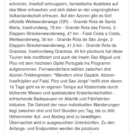
schnüren, Inselluft schnuppern, fantastische Ausblicke auf
das Meer erhaschen und sich dabei an der ursprünglichen
Vulkanlandschaft erfreuen. Auf den Azoren gibt es fünf
offizielle Weitwanderwege (GR): - Grande Rota de Santa
Maria, Inselrundweg, 78 km - Grande Rota das Flores, 2-
Etappen-Streckenwanderweg, 47 km - Faial Costa a Costa,
Weitwanderweg, 36 km - Grande Rota de São Jorge, 2-
Etappen-Streckenwanderweg, 41,5 km - Grande Rota da
Graciosa, Inselrundweg Graciosa, 40 km picotours hat diese
Touren teils modifiziert und auch die Inseln Sao Miguel und
Pico mit dem höchsten Gipfel Portugals ins Programm
aufgenommen. Fernwanderfans wählen zwischen drei
Azoren-Trekkingreisen: "Wandern ohne Gepäck. Azoren-
Inselhüpfen auf Faial, Pico und Sao Jorge" heißt eine davon.
16 Tage geht es im eigenen Tempo auf Küstentrails durch
blühende Wiesen und spektakuläre Kraterlandschaften -
erfrischende Badepausen im Atlantik und Fährfahrten
inklusive. Die Gehzeit der neun individuellen Wanderungen
liegt zwischen drei und fünf Stunden pro Tag, bis zu 900
Höhenmeter Auf- und Abstieg sind zu bewältigen.
Übernachtet wird in ausgesuchten Unterkünften. Zu den
Anfangs- und Endpunkten werden die picotours-