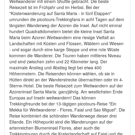
Weitwanderer mit einem Shuttle gebracht. Die beste
Reisezeit ist im Frühjahr und im Herbst. Bei der
"Küstenwanderung auf Santa Maria - in fünf Etappen"
umrunden die picotours-Trekkingfans in acht Tagen auf dem
längsten Wanderweg der Azoren die Insel. Auf nicht einmal
hundert Quadratkilometern bietet die kleine Insel Santa
Maria beim Azoren Weitwandern eine riesige Vielfalt an
Landschaften mit Küsten und Flüssen, Wäldern und Wiesen
- und sogar durch eine karge Steppe und eine rote Wüste
kommen die Wanderer. Die Touren haben mittleres Niveau
und sind zwischen zehn und 22 Kilometer lang. Der
maximale Anstieg und Abstieg liegt bei etwa 400
Höhenmetern. Die Reisenden können wählen, ob sie in
Hütten direkt an der Wanderstrecke übernachten oder im 4-
Sterne-Hotel. Die beste Reisezeit zum Weitwandern auf der
Azoreninsel Santa Maria: ganzjährig. Am westlichsten Ende
Europas auf Inseln weitwandern! Das können
Trekkingfreunde bei der 13-tägigen picotours-Reise "Ein
Mekka für Weitwanderer - Flores, Faial und Sao Miguel". Die
Reise kombiniert die schönsten Wanderwege dieser drei
Eilande. Ein Höhepunkt sind die Wanderungen auf der
artenreichen Blumeninsel Flores, aber auch die
Trekkingtouren durch die Kraterlandschaft auf Faial und die