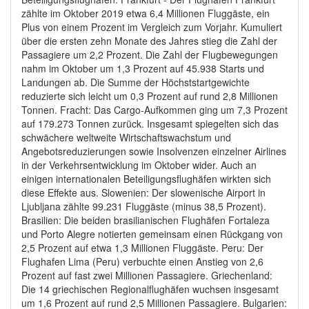
zählte im Oktober 2019 etwa 6,4 Millionen Fluggäste, ein
Plus von einem Prozent im Vergleich zum Vorjahr. Kumuliert
über die ersten zehn Monate des Jahres stieg die Zahl der
Passagiere um 2,2 Prozent. Die Zahl der Flugbewegungen
nahm im Oktober um 1,3 Prozent auf 45.938 Starts und
Landungen ab. Die Summe der Höchststartgewichte
reduzierte sich leicht um 0,3 Prozent auf rund 2,8 Millionen
Tonnen. Fracht: Das Cargo-Aufkommen ging um 7,3 Prozent
auf 179.273 Tonnen zurück. Insgesamt spiegelten sich das
schwächere weltweite Wirtschaftswachstum und
Angebotsreduzierungen sowie Insolvenzen einzelner Airlines
in der Verkehrsentwicklung im Oktober wider. Auch an
einigen internationalen Beteiligungsflughäfen wirkten sich
diese Effekte aus. Slowenien: Der slowenische Airport in
Ljubljana zählte 99.231 Fluggäste (minus 38,5 Prozent).
Brasilien: Die beiden brasilianischen Flughäfen Fortaleza
und Porto Alegre notierten gemeinsam einen Rückgang von
2,5 Prozent auf etwa 1,3 Millionen Fluggäste. Peru: Der
Flughafen Lima (Peru) verbuchte einen Anstieg von 2,6
Prozent auf fast zwei Millionen Passagiere. Griechenland:
Die 14 griechischen Regionalflughäfen wuchsen insgesamt
um 1,6 Prozent auf rund 2,5 Millionen Passagiere. Bulgarien: