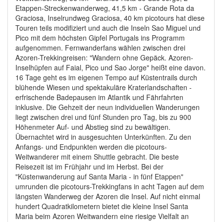
Etappen-Streckenwanderweg, 41,5 km - Grande Rota da
Graciosa, Inselrundweg Graciosa, 40 km picotours hat diese
Touren teils modifiziert und auch die Inseln Sao Miguel und
Pico mit dem höchsten Gipfel Portugals ins Programm
aufgenommen. Fernwanderfans wählen zwischen drei
Azoren-Trekkingreisen: "Wandern ohne Gepäck. Azoren-
Inselhüpfen auf Faial, Pico und Sao Jorge" heißt eine davon.
16 Tage geht es im eigenen Tempo auf Küstentrails durch
blühende Wiesen und spektakuläre Kraterlandschaften -
erfrischende Badepausen im Atlantik und Fährfahrten
inklusive. Die Gehzeit der neun individuellen Wanderungen
liegt zwischen drei und fünf Stunden pro Tag, bis zu 900
Höhenmeter Auf- und Abstieg sind zu bewältigen.
Übernachtet wird in ausgesuchten Unterkünften. Zu den
Anfangs- und Endpunkten werden die picotours-
Weitwanderer mit einem Shuttle gebracht. Die beste
Reisezeit ist im Frühjahr und im Herbst. Bei der
"Küstenwanderung auf Santa Maria - in fünf Etappen"
umrunden die picotours-Trekkingfans in acht Tagen auf dem
längsten Wanderweg der Azoren die Insel. Auf nicht einmal
hundert Quadratkilometern bietet die kleine Insel Santa
Maria beim Azoren Weitwandern eine riesige Vielfalt an