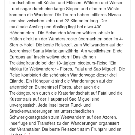
Landschaften mit Küsten und Flüssen, Wäldern und Wiesen
- und sogar durch eine karge Steppe und eine rote Wüste
kommen die Wanderer. Die Touren haben mittleres Niveau
und sind zwischen zehn und 22 Kilometer lang. Der
maximale Anstieg und Abstieg liegt bei etwa 400
Höhenmetern. Die Reisenden können wählen, ob sie in
Hütten direkt an der Wanderstrecke übernachten oder im 4-
Sterne-Hotel. Die beste Reisezeit zum Weitwandern auf der
Azoreninsel Santa Maria: ganzjährig. Am westlichsten Ende
Europas auf Inseln weitwandern! Das können
Trekkingfreunde bei der 13-tägigen picotours-Reise "Ein
Mekka für Weitwanderer - Flores, Faial und Sao Miguel". Die
Reise kombiniert die schönsten Wanderwege dieser drei
Eilande. Ein Höhepunkt sind die Wanderungen auf der
artenreichen Blumeninsel Flores, aber auch die
Trekkingtouren durch die Kraterlandschaft auf Faial und die
Küstentrails auf der Hauptinsel Sao Miguel sind
unvergesslich. Jede Insel bietet Rund- und
Streckenwanderungen mit unterschiedlichen
Schwierigkeitsgraden zum Weitwandern auf den Azoren.
Inselflüge und Transfers zu den Wanderungen organisiert
der Veranstalter. Die beste Reisezeit ist im Frühjahr und im