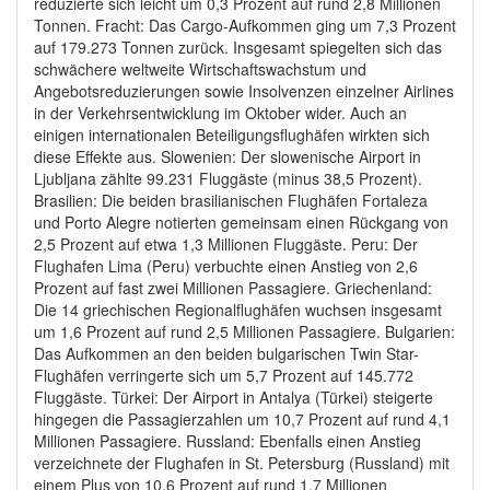
reduzierte sich leicht um 0,3 Prozent auf rund 2,8 Millionen
Tonnen. Fracht: Das Cargo-Aufkommen ging um 7,3 Prozent
auf 179.273 Tonnen zurück. Insgesamt spiegelten sich das
schwächere weltweite Wirtschaftswachstum und
Angebotsreduzierungen sowie Insolvenzen einzelner Airlines
in der Verkehrsentwicklung im Oktober wider. Auch an
einigen internationalen Beteiligungsflughäfen wirkten sich
diese Effekte aus. Slowenien: Der slowenische Airport in
Ljubljana zählte 99.231 Fluggäste (minus 38,5 Prozent).
Brasilien: Die beiden brasilianischen Flughäfen Fortaleza
und Porto Alegre notierten gemeinsam einen Rückgang von
2,5 Prozent auf etwa 1,3 Millionen Fluggäste. Peru: Der
Flughafen Lima (Peru) verbuchte einen Anstieg von 2,6
Prozent auf fast zwei Millionen Passagiere. Griechenland:
Die 14 griechischen Regionalflughäfen wuchsen insgesamt
um 1,6 Prozent auf rund 2,5 Millionen Passagiere. Bulgarien:
Das Aufkommen an den beiden bulgarischen Twin Star-
Flughäfen verringerte sich um 5,7 Prozent auf 145.772
Fluggäste. Türkei: Der Airport in Antalya (Türkei) steigerte
hingegen die Passagierzahlen um 10,7 Prozent auf rund 4,1
Millionen Passagiere. Russland: Ebenfalls einen Anstieg
verzeichnete der Flughafen in St. Petersburg (Russland) mit
einem Plus von 10,6 Prozent auf rund 1,7 Millionen