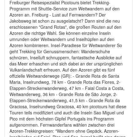
Freiburger Reisespezialist Picotours bietet Trekking-
Programm mit Shuttle-Service zum Weitwandern auf den
Azoren an. Freiburg - Lust auf Fernwandern? Der
Jakobsweg ist schon zu ausgelatscht? Dann sind die neu
erschlossenen "Grand Rotas", die großen Routen auf den
Azoren die richtige Wahl. Sie können einzelne Inseln
umrunden oder Weitwandern und Inselhüpfen auf den
Azoren kombinieren. Insel-Paradiese für Weitwanderer So
geht Trekking für Genussmenschen: Wanderschuhe
schnüren, Inselluft schnuppern, fantastische Ausblicke auf
das Meer erhaschen und sich dabei an der ursprünglichen
Vulkanlandschaft erfreuen. Auf den Azoren gibt es fünf
offizielle Weitwanderwege (GR): - Grande Rota de Santa
Maria, Inselrundweg, 78 km - Grande Rota das Flores, 2-
Etappen-Streckenwanderweg, 47 km - Faial Costa a Costa,
Weitwanderweg, 36 km - Grande Rota de São Jorge, 2-
Etappen-Streckenwanderweg, 41,5 km - Grande Rota da
Graciosa, Inselrundweg Graciosa, 40 km picotours hat diese
Touren teils modifiziert und auch die Inseln Sao Miguel und
Pico mit dem höchsten Gipfel Portugals ins Programm
aufgenommen. Fernwanderfans wählen zwischen drei
Azoren-Trekkingreisen: "Wandern ohne Gepäck. Azoren-