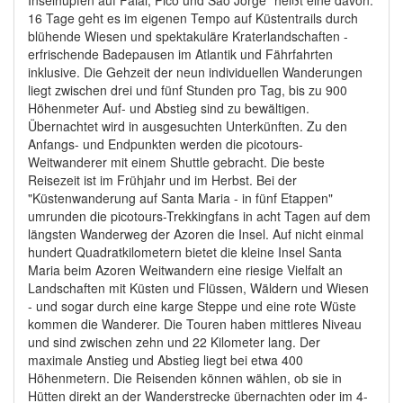
Inselhüpfen auf Faial, Pico und Sao Jorge" heißt eine davon.
16 Tage geht es im eigenen Tempo auf Küstentrails durch
blühende Wiesen und spektakuläre Kraterlandschaften -
erfrischende Badepausen im Atlantik und Fährfahrten
inklusive. Die Gehzeit der neun individuellen Wanderungen
liegt zwischen drei und fünf Stunden pro Tag, bis zu 900
Höhenmeter Auf- und Abstieg sind zu bewältigen.
Übernachtet wird in ausgesuchten Unterkünften. Zu den
Anfangs- und Endpunkten werden die picotours-
Weitwanderer mit einem Shuttle gebracht. Die beste
Reisezeit ist im Frühjahr und im Herbst. Bei der
"Küstenwanderung auf Santa Maria - in fünf Etappen"
umrunden die picotours-Trekkingfans in acht Tagen auf dem
längsten Wanderweg der Azoren die Insel. Auf nicht einmal
hundert Quadratkilometern bietet die kleine Insel Santa
Maria beim Azoren Weitwandern eine riesige Vielfalt an
Landschaften mit Küsten und Flüssen, Wäldern und Wiesen
- und sogar durch eine karge Steppe und eine rote Wüste
kommen die Wanderer. Die Touren haben mittleres Niveau
und sind zwischen zehn und 22 Kilometer lang. Der
maximale Anstieg und Abstieg liegt bei etwa 400
Höhenmetern. Die Reisenden können wählen, ob sie in
Hütten direkt an der Wanderstrecke übernachten oder im 4-