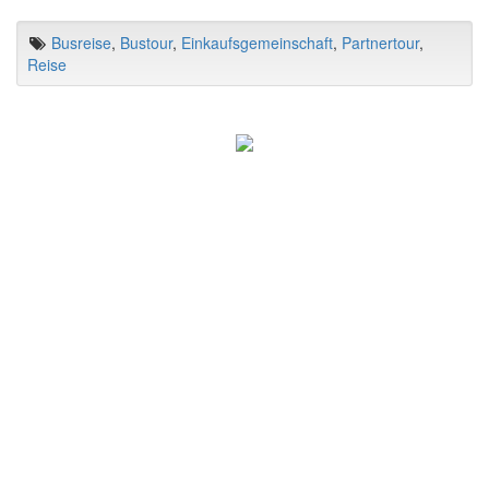
Busreise
,
Bustour
,
Einkaufsgemeinschaft
,
Partnertour
,
Reise