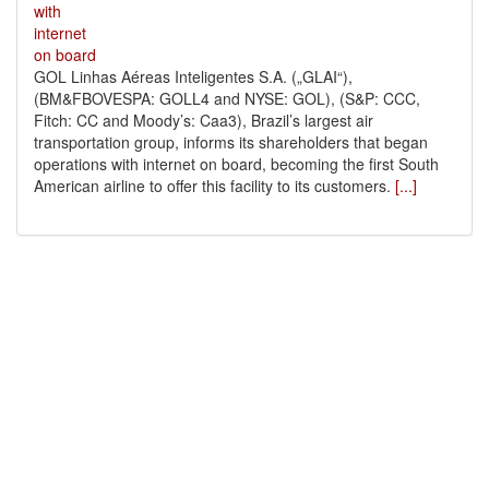
GOL Linhas Aéreas Inteligentes S.A. („GLAI“),
(BM&FBOVESPA: GOLL4 and NYSE: GOL), (S&P: CCC,
Fitch: CC and Moody’s: Caa3), Brazil’s largest air
transportation group, informs its shareholders that began
operations with internet on board, becoming the first South
American airline to offer this facility to its customers.
[...]