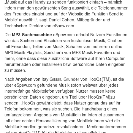
„Musik auf das Handy zu senden funktioniert einfach – nämlich
indem man den gewünschten Song auswählt, die Telefonnummer
des Freundes eingibt und auf der Website die Funktion Send to
Mobile‘ auswählt“, sagt Daniel Cohen, Mitbegründer und
Technischer Direktor von eSpew.com.
Die
MP3-Suchmaschine
eSpew.com erlaubt Nutzern Funktionen
wie das Suchen und Abspielen von kostenloser Musik, Chatten
mit Freunden, Teilen von Musik, Schaffen von mehreren online
MP3 Musik Playlists, Speichern von MP3 Musik Favoriten und
mehr, ohne dass diese zusätzliche Software auf ihren Computer
herunterladen oder installieren bzw. persönliche Daten eingeben
zu müssen.
Nach Angaben von Itay Gissin, Gründer von HooQs(TM), ist die
über eSpew.com gefundene Musik sofort weltweit über jedes
internetfähige Mobiltelefon verfügbar. Nutzer müssen keine
persönlichen Daten eingeben, um Titel über HooQs(TM)zu
senden. „HooQs gewährleistet, dass Nutzer genau das auf ihr
Telefon bekommen, was sie suchen. Die Handhabung eines
umfangreichen Angebots von Musiktiteln im Internet zusammen
mit einer echten Personalisierung von Mobiltelefonen wird die
Mobilfunkmedien geradezu revolutionieren. Medienunternehmen
nutzen HooQs(TM) für die Einrichtung eines effektiven,