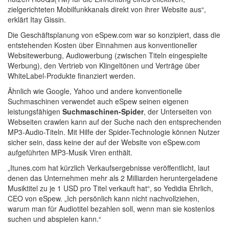
zielgerichteten Mobilfunkkanals direkt von ihrer Website aus“,
erklärt Itay Gissin.
Die Geschäftsplanung von eSpew.com war so konzipiert, dass die
entstehenden Kosten über Einnahmen aus konventioneller
Websitewerbung, Audiowerbung (zwischen Titeln eingespielte
Werbung), den Vertrieb von Klingeltönen und Verträge über
WhiteLabel-Produkte finanziert werden.
Ähnlich wie Google, Yahoo und andere konventionelle
Suchmaschinen verwendet auch eSpew seinen eigenen
leistungsfähigen
Suchmaschinen-Spider
, der Unterseiten von
Webseiten crawlen kann auf der Suche nach den entsprechenden
MP3-Audio-Titeln. Mit Hilfe der Spider-Technologie können Nutzer
sicher sein, dass keine der auf der Website von eSpew.com
aufgeführten MP3-Musik Viren enthält.
„Itunes.com hat kürzlich Verkaufsergebnisse veröffentlicht, laut
denen das Unternehmen mehr als 2 Milliarden heruntergeladene
Musiktitel zu je 1 USD pro Titel verkauft hat“, so Yedidia Ehrlich,
CEO von eSpew. „Ich persönlich kann nicht nachvollziehen,
warum man für Audiotitel bezahlen soll, wenn man sie kostenlos
suchen und abspielen kann.“