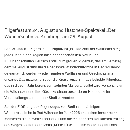
Pilgerfest am 24. August und Historien-Spektakel „Der
Wunderknabe zu Kehrberg“ am 25. August
Bad Wilsnack –
Pilgern in der Prignitz ist „in“: Die Zahl der Wallfahrer steigt
jedes Jahr in der Region mit einer der schönsten Natur- und
Kulturlandschaften Deutschlands. Zum großen Pilgerfest, das am Samstag,
dem 24. August rund um die berühmte Wunderblutkirche in Bad Wilsnack
gefeiert wird, werden wieder hunderte Wallfahrer und Geschichtsfans
erwartet. Das inzwischen über die Kreisgrenzen hinaus beliebte Pilgerfest,
das in diesem Jahr bereits zum zehnten Mal veranstaltet wird, verspricht für
die Wilsnacker und ihre Gäste zu einem besonderen Höhepunkt im
Veranstaltungskalender der Stadt zu werden.
Seit der Eröffnung des Pilgerweges von Berlin zur mächtigen
Wunderblutkirche in Bad Wilsnack im Jahr 2006 entdecken immer mehr
Menschen die reizvolle Landschaft und die einladenden Dorfkirchen entlang
des Weges. Getreu dem Motto „Müde Füße – leichte Seele“ beginnt das