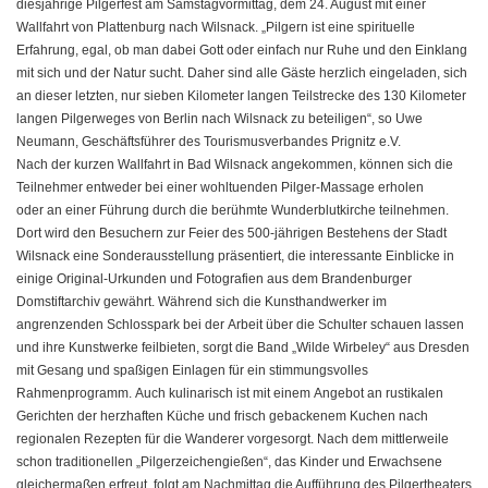
diesjährige Pilgerfest am Samstagvormittag, dem 24. August mit einer
Wallfahrt von Plattenburg nach Wilsnack. „Pilgern ist eine spirituelle
Erfahrung, egal, ob man dabei Gott oder einfach nur Ruhe und den Einklang
mit sich und der Natur sucht. Daher sind alle Gäste herzlich eingeladen, sich
an dieser letzten, nur sieben Kilometer langen Teilstrecke des 130 Kilometer
langen Pilgerweges von Berlin nach Wilsnack zu beteiligen“, so Uwe
Neumann, Geschäftsführer des Tourismusverbandes Prignitz e.V.
Nach der kurzen Wallfahrt in Bad Wilsnack angekommen, können sich die
Teilnehmer entweder bei einer wohltuenden Pilger-Massage erholen
oder an einer Führung durch die berühmte Wunderblutkirche teilnehmen.
Dort wird den Besuchern zur Feier des 500-jährigen Bestehens der Stadt
Wilsnack eine Sonderausstellung präsentiert, die interessante Einblicke in
einige Original-Urkunden und Fotografien aus dem Brandenburger
Domstiftarchiv gewährt. Während sich die Kunsthandwerker im
angrenzenden Schlosspark bei der Arbeit über die Schulter schauen lassen
und ihre Kunstwerke feilbieten, sorgt die Band „Wilde Wirbeley“ aus Dresden
mit Gesang und spaßigen Einlagen für ein stimmungsvolles
Rahmenprogramm. Auch kulinarisch ist mit einem Angebot an rustikalen
Gerichten der herzhaften Küche und frisch gebackenem Kuchen nach
regionalen Rezepten für die Wanderer vorgesorgt. Nach dem mittlerweile
schon traditionellen „Pilgerzeichengießen“, das Kinder und Erwachsene
gleichermaßen erfreut, folgt am Nachmittag die Aufführung des Pilgertheaters