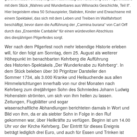
mit dem Stück „Wahres und Wunderbares aus Wilsnacks Geschichte, Teil II“.
Hier begeistern etwa 50 Schauspieler, Statisten, Kinder und Erwachsene mit
einem Spektakel, das sich mit dem Leben und Treiben im Wallfahrtsort
beschäftigt, bevor dann die Aufführung der „Carmina burana“ von Carl Orff
durch das „Ensemble Cantabile“ für einen würdevollen Abschluss
des diesjährigen Pilgerfestes sorgt.
Wer nach dem Pilgerfest noch mehr lebendige Historie erleben
will, für den folgt am Sonntag, dem 25. August als weiterer
Höhepunkt im benachbarten Kehrberg die Aufführung
des Historien-Spektakels „Der Wunderknabe zu Kehrberg“. In
dem Stück beleben über 30 Prignitzer Darsteller den
Sommer 1734, als 3.000 Kranke und Heilsuchende aus allen
Himmelsrichtungen innerhalb von nur drei Monaten nach
Kehrberg zum dreijährigen Sohn des Schmiedes Johann Ludwig
Hohenstein strömten, um sich von ihm heilen zu lassen.
Zeitungen, Flugblätter und sogar
wissenschaftliche Abhandlungen berichteten damals in Wort und
Bild von ihm, da er als siebter Sohn in Folge in den Ruf
gekommen war, über Heilkräfte zu verfügen. Beginn ist um 14.00
Uhr vor der Kirche Kehrberg. Der Eintritt für dieses Ereignis
beträgt lediglich drei Euro, und auch für Essen und Trinken ist