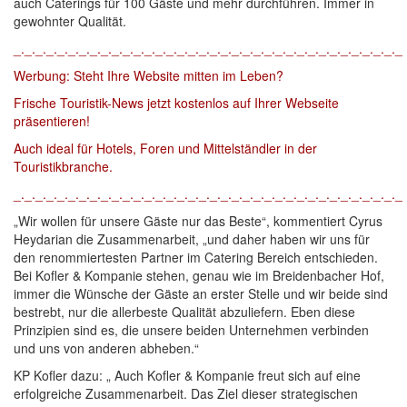
auch Caterings für 100 Gäste und mehr durchführen. Immer in
gewohnter Qualität.
_._._._._._._._._._._._._._._._._._._._._._._._._._._._._._._._._._._._
Werbung: Steht Ihre Website mitten im Leben?
Frische Touristik-News jetzt kostenlos auf Ihrer Webseite
präsentieren!
Auch ideal für Hotels, Foren und Mittelständler in der
Touristikbranche.
_._._._._._._._._._._._._._._._._._._._._._._._._._._._._._._._._._._._
„Wir wollen für unsere Gäste nur das Beste“, kommentiert Cyrus
Heydarian die Zusammenarbeit, „und daher haben wir uns für
den renommiertesten Partner im Catering Bereich entschieden.
Bei Kofler & Kompanie stehen, genau wie im Breidenbacher Hof,
immer die Wünsche der Gäste an erster Stelle und wir beide sind
bestrebt, nur die allerbeste Qualität abzuliefern. Eben diese
Prinzipien sind es, die unsere beiden Unternehmen verbinden
und uns von anderen abheben.“
KP Kofler dazu: „ Auch Kofler & Kompanie freut sich auf eine
erfolgreiche Zusammenarbeit. Das Ziel dieser strategischen