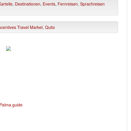
artelle
,
Destinationen
,
Events
,
Fernreisen
,
Sprachreisen
ncentives Travel Market
,
Quito