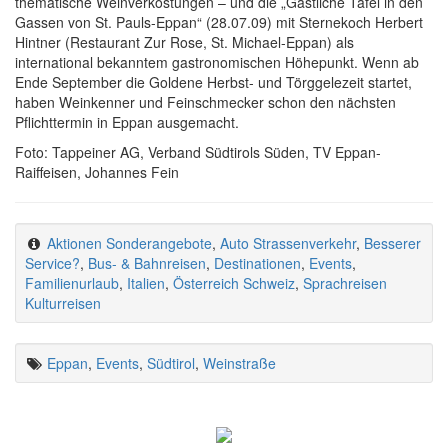
thematische Weinverkostungen – und die „Gastliche Tafel in den
Gassen von St. Pauls-Eppan“ (28.07.09) mit Sternekoch Herbert
Hintner (Restaurant Zur Rose, St. Michael-Eppan) als
international bekanntem gastronomischen Höhepunkt. Wenn ab
Ende September die Goldene Herbst- und Törggelezeit startet,
haben Weinkenner und Feinschmecker schon den nächsten
Pflichttermin in Eppan ausgemacht.
Foto: Tappeiner AG, Verband Südtirols Süden, TV Eppan-
Raiffeisen, Johannes Fein
Aktionen Sonderangebote
,
Auto Strassenverkehr
,
Besserer
Service?
,
Bus- & Bahnreisen
,
Destinationen
,
Events
,
Familienurlaub
,
Italien
,
Österreich Schweiz
,
Sprachreisen
Kulturreisen
Eppan
,
Events
,
Südtirol
,
Weinstraße