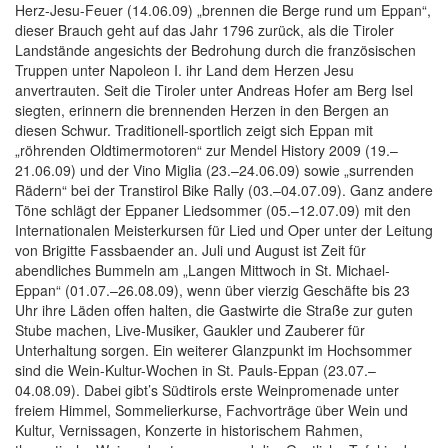
Herz-Jesu-Feuer (14.06.09) „brennen die Berge rund um Eppan“,
dieser Brauch geht auf das Jahr 1796 zurück, als die Tiroler
Landstände angesichts der Bedrohung durch die französischen
Truppen unter Napoleon I. ihr Land dem Herzen Jesu
anvertrauten. Seit die Tiroler unter Andreas Hofer am Berg Isel
siegten, erinnern die brennenden Herzen in den Bergen an
diesen Schwur. Traditionell-sportlich zeigt sich Eppan mit
„röhrenden Oldtimermotoren“ zur Mendel History 2009 (19.–
21.06.09) und der Vino Miglia (23.–24.06.09) sowie „surrenden
Rädern“ bei der Transtirol Bike Rally (03.–04.07.09). Ganz andere
Töne schlägt der Eppaner Liedsommer (05.–12.07.09) mit den
Internationalen Meisterkursen für Lied und Oper unter der Leitung
von Brigitte Fassbaender an. Juli und August ist Zeit für
abendliches Bummeln am „Langen Mittwoch in St. Michael-
Eppan“ (01.07.–26.08.09), wenn über vierzig Geschäfte bis 23
Uhr ihre Läden offen halten, die Gastwirte die Straße zur guten
Stube machen, Live-Musiker, Gaukler und Zauberer für
Unterhaltung sorgen. Ein weiterer Glanzpunkt im Hochsommer
sind die Wein-Kultur-Wochen in St. Pauls-Eppan (23.07.–
04.08.09). Dabei gibt’s Südtirols erste Weinpromenade unter
freiem Himmel, Sommelierkurse, Fachvorträge über Wein und
Kultur, Vernissagen, Konzerte in historischem Rahmen,