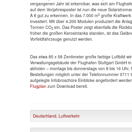
vergangenen Jahr ist erkennbar, was sich am Flughafe
auf dem Vorjahresposter ist nun die neue Solarstro
2
A 8 gut zu erkennen. In das 7.000 m
große Kraftwerk 
investiert. Mit über 4.200 Modulen produziert die Anl
Tonnen CO
ein. Das Poster zeigt ebenfalls die Rüc
2
früher die großen Kerosintanks standen, ist das Gelände
Vorfeldfahrzeuge genutzt werden.
Das etwa 85 x 58 Zentimeter große farbige Luftbild wir
Verwaltungsgebäude der Flughafen Stuttgart GmbH in 
abholen – montags bis donnerstags von 8 bis 16 Uhr, f
Bestellungen möglich unter der Telefonnummer 0711 9
aufgelegte Infobroschüre Einblicke angefordert werd
Flugplan
zum Download bereit.
Deutschland
,
Luftverkehr