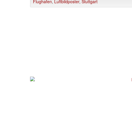
Flughafen
,
Luftbildposter
,
Stuttgart