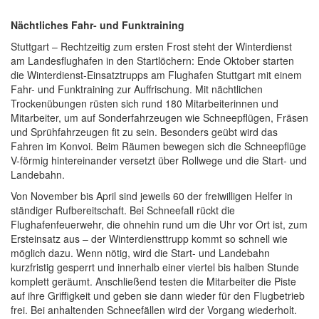
Nächtliches Fahr- und Funktraining
Stuttgart – Rechtzeitig zum ersten Frost steht der Winterdienst
am Landesflughafen in den Startlöchern: Ende Oktober starten
die Winterdienst-Einsatztrupps am Flughafen Stuttgart mit einem
Fahr- und Funktraining zur Auffrischung. Mit nächtlichen
Trockenübungen rüsten sich rund 180 Mitarbeiterinnen und
Mitarbeiter, um auf Sonderfahrzeugen wie Schneepflügen, Fräsen
und Sprühfahrzeugen fit zu sein. Besonders geübt wird das
Fahren im Konvoi. Beim Räumen bewegen sich die Schneepflüge
V-förmig hintereinander versetzt über Rollwege und die Start- und
Landebahn.
Von November bis April sind jeweils 60 der freiwilligen Helfer in
ständiger Rufbereitschaft. Bei Schneefall rückt die
Flughafenfeuerwehr, die ohnehin rund um die Uhr vor Ort ist, zum
Ersteinsatz aus – der Winterdiensttrupp kommt so schnell wie
möglich dazu. Wenn nötig, wird die Start- und Landebahn
kurzfristig gesperrt und innerhalb einer viertel bis halben Stunde
komplett geräumt. Anschließend testen die Mitarbeiter die Piste
auf ihre Griffigkeit und geben sie dann wieder für den Flugbetrieb
frei. Bei anhaltenden Schneefällen wird der Vorgang wiederholt.