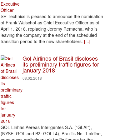
SR Technics is pleased to announce the nomination
of Frank Walschot as Chief Executive Officer as of
April 1, 2018, replacing Jeremy Remacha, who is
leaving the company at the end of the scheduled
transition period to the new shareholders.
[...]
Gol Airlines of Brasil discloses
its preliminary traffic figures for
january 2018
08.02.2018
GOL Linhas Aéreas Inteligentes S.A. (“GLAI”),
(NYSE: GOL and B3: GOLL4), Brazil’s No. 1 airline,
announces preliminary air traffic figures for the