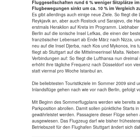
Fluggesellschaften rund 6 % weniger Sitzplätze im
Flugbewegungen sinkt um ca. 10 % im Vergleich z
Es gibt allerdings auch einige neue Ziele. So fliegt d
Reykjavik an, aber auch Rostock und Sarajevo, die Ha
erstmals Heraklion auf Kreta im Programm. Liebhabe
Berlin auf die ionische Insel Lefkas, die einen der best
französischer Lebensart ab Ende März nach Nizza, un
neu auf die Insel Djerba, nach Kos und Mykonos, ins t
fliegt ab Stuttgart auf die Mittelmeerinsel Malta. Ne
Verbindungen auf: So fliegt die Lufthansa nun dreimal 
erhöht ihre tägliche Frequenz nach Düsseldorf von vier
statt viermal pro Woche Istanbul an.
Die beliebtesten Touristikziele im Sommer 2009 sind 
Inlandsflüge gehen nach wie vor nach Berlin, gefolgt
Mit Beginn des Sommerflugplans werden wie bereits an
Parkposition abrollen. Damit sollen pünktliche Starts 
gewährleistet werden. Passagiere dieser Flüge sehen au
ausgewiesen. Das Flugzeug darf wie bisher frühestens
Betriebszeit für den Flughafen Stuttgart ändert sich dab