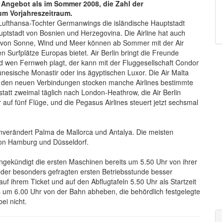
 Angebot als im Sommer 2008, die Zahl der
um Vorjahreszeitraum.
ie Lufthansa-Tochter Germanwings die isländische Hauptstadt
uptstadt von Bosnien und Herzegovina. Die Airline hat auch
r von Sonne, Wind und Meer können ab Sommer mit der Air
en Surfplätze Europas bietet. Air Berlin bringt die Freunde
d wen Fernweh plagt, der kann mit der Fluggesellschaft Condor
unesische Monastir oder ins ägyptischen Luxor. Die Air Malta
ben den neuen Verbindungen stocken manche Airlines bestimmte
statt zweimal täglich nach London-Heathrow, die Air Berlin
 auf fünf Flüge, und die Pegasus Airlines steuert jetzt sechsmal
unverändert Palma de Mallorca und Antalya. Die meisten
 von Hamburg und Düsseldorf.
gekündigt die ersten Maschinen bereits um 5.50 Uhr von ihrer
in der besonders gefragten ersten Betriebsstunde besser
f ihrem Ticket und auf den Abflugtafeln 5.50 Uhr als Startzeit
 um 6.00 Uhr von der Bahn abheben, die behördlich festgelegte
ei nicht.