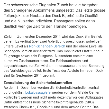
Der schweizerische Flughafen Zürich hat die Vorgaben
des Schengener Abkommens umgesetzt. Das letzte grosse
Teilprojekt, der Neubau des Dock B, erhöht die Qualität
und die Nutzerfreundlichkeit. Passagiere sollen dann
deutlich weniger Zeit für den Transfer benötigen.
Zürich – Zum ersten Dezember 2011 wird das Dock B in Betrieb
gehen. Es verfügt über zwei Abfertigungsgeschosse, wobei der
untere Level als
Non-Schengen-Bereich
und der obere Level als
Schengen-Bereich deklariert wird. Das Dock bietet Platz für neun
Flugzeuge sowie acht Busgates. Ausserdem entsteht eine
attraktive Zuschauerterrasse. Die Rohbauarbeiten sind
abgeschlossen, zur Zeit wird am Innenausbau und der Sanierung
des Vorfeldes gearbeitet. Erste Tests der Abläufe im neuen Dock
sind für September 2011 geplant.
Zentralisierung der Sicherheitskontrollen
Ab dem 1. Dezember werden die Sicherheitskontrollen zentral
durchgeführt.
Lokalpassagiere
werden vor dem Airside Center
kontrolliert werden und nicht mehr dezentral vor den Abfluggates.
Dafür entsteht das neue Sicherheitskontrollgebäude (SKG)
zwischen Check-in 1, Check-in 2 und dem Airside Center. Das