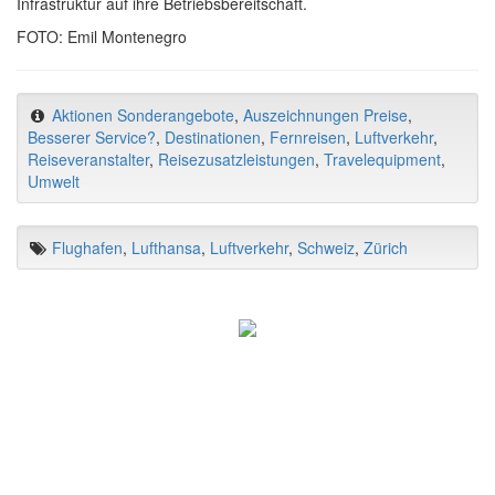
Infrastruktur auf ihre Betriebsbereitschaft.
FOTO: Emil Montenegro
Aktionen Sonderangebote
,
Auszeichnungen Preise
,
Besserer Service?
,
Destinationen
,
Fernreisen
,
Luftverkehr
,
Reiseveranstalter
,
Reisezusatzleistungen
,
Travelequipment
,
Umwelt
Flughafen
,
Lufthansa
,
Luftverkehr
,
Schweiz
,
Zürich