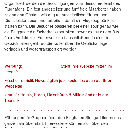
Organisiert werden die Besichtigungen vom Besucherdienst des
Flughafens: Ein fest angestellter und fünf freie Mitarbeiter haben
zeigen den Gästen, wie eng unterschiedliche Firmen und
Dienstleister zusammenarbeiten, damit ein Flugzeug pünktlich
starten kann. Die Besucher passieren bei einer Tour genau wie
die Fluggäste die Sicherheitskontrollen, bevor es mit einem Bus
übers Vorfeld zur Feuerwehr und anschließend in eine der
Gepäckhallen geht, wo die Koffer über die Gepäckanlage
verladen und weitertransportiert werden.
_._._._._._._._._._._._._._._._._._._._._._._._._._._._._._._._._._._._
Werbung: Steht Ihre Website mitten im
Leben?
Frische Touristik-News täglich jetzt kostenlos auch auf Ihrer
Webseite!
Ideal für Hotels, Foren, Reisebüros & Mittelständler in der
Touristik!
_._._._._._._._._._._._._._._._._._._._._._._._._._._._._._._._._._._._
Führungen für Gruppen über den Flughafen Stuttgart finden das
ganze Jahr über statt. Interessierte können sich über den