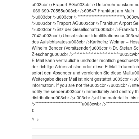
u003cbr />Fraport AGu003cbr />Unternehmensko
069 690-70555u003cbr />60547 Frankfurt am Main 
/>u003cbr />u003cbr />******************************u003cwb
/>u003cbr />Fraport AGu003cbr />Frankfurt Airport S
/>u003cbr />Sitz der Gesellschaft:u003cbr />Frankfu
7042u003cbr />Umsatzsteuer-Identifikationsnuu003c
des Aufsichtsrates:u003cbr />Karlheinz Weimar – Hess
Wilhelm Bender (Vorsitzender)u003cbr />Dr. Stefan Schu
Zieschangu003cbr />******************************u003cwbr 
E-Mail kann vertrauliche und/oder rechtlich geschuetz
der richtige Adressat sind oder diese E-Mail irrtuemli
sofort den Absender und vernichten Sie diese Mail.u0
Weitergabe dieser Mail ist nicht gestattet.u003cbr />u0
information. If you are not theu003cbr />u003cbr />inte
notify the senderu003cbr />immediately and destroy thi
distributionu003cbr />u003cbr />of the material in this e
/>******************************u003cwbr />****************
);
//–>