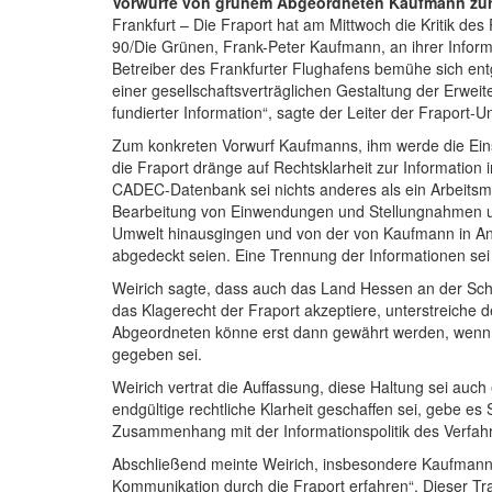
Vorwürfe von grünem Abgeordneten Kaufmann zu
Frankfurt – Die Fraport hat am Mittwoch die Kritik de
90/Die Grünen, Frank-Peter Kaufmann, an ihrer Infor
Betreiber des Frankfurter Flughafens bemühe sich ent
einer gesellschaftsverträglichen Gestaltung der Erw
fundierter Information“, sagte der Leiter der Fraport
Zum konkreten Vorwurf Kaufmanns, ihm werde die Einsic
die Fraport dränge auf Rechtsklarheit zur Informatio
CADEC-Datenbank sei nichts anderes als ein Arbeitsmi
Bearbeitung von Einwendungen und Stellungnahmen un
Umwelt hinausgingen und von der von Kaufmann in An
abgedeckt seien. Eine Trennung der Informationen sei
Weirich sagte, dass auch das Land Hessen an der Schaf
das Klagerecht der Fraport akzeptiere, unterstreiche
Abgeordneten könne erst dann gewährt werden, wenn d
gegeben sei.
Weirich vertrat die Auffassung, diese Haltung sei au
endgültige rechtliche Klarheit geschaffen sei, gebe e
Zusammenhang mit der Informationspolitik des Verfah
Abschließend meinte Weirich, insbesondere Kaufmann 
Kommunikation durch die Fraport erfahren“. Dieser Tra