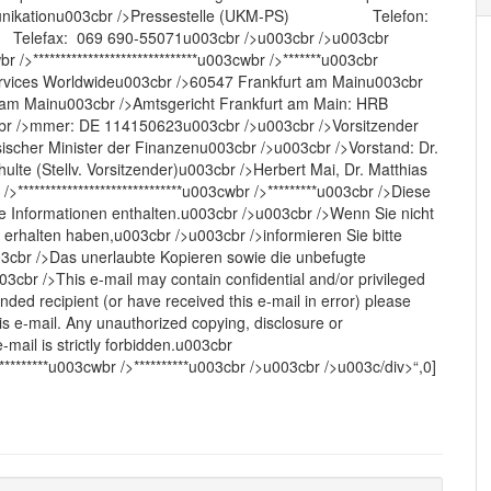
mmunikationu003cbr />Pressestelle (UKM-PS) Telefon:
Telefax: 069 690-55071u003cbr />u003cbr />u003cbr
r />******************************u003cwbr />*******u003cbr
ervices Worldwideu003cbr />60547 Frankfurt am Mainu003cbr
rt am Mainu003cbr />Amtsgericht Frankfurt am Main: HRB
wbr />mmer: DE 114150623u003cbr />u003cbr />Vorsitzender
ischer Minister der Finanzenu003cbr />u003cbr />Vorstand: Dr.
lte (Stellv. Vorsitzender)u003cbr />Herbert Mai, Dr. Matthias
/>******************************u003cwbr />*********u003cbr />Diese
te Informationen enthalten.u003cbr />u003cbr />Wenn Sie nicht
ch erhalten haben,u003cbr />u003cbr />informieren Sie bitte
03cbr />Das unerlaubte Kopieren sowie die unbefugte
03cbr />This e-mail may contain confidential and/or privileged
nded recipient (or have received this e-mail in error) please
s e-mail. Any unauthorized copying, disclosure or
-mail is strictly forbidden.u003cbr
**************u003cwbr />**********u003cbr />u003cbr />u003c/div>“,0]