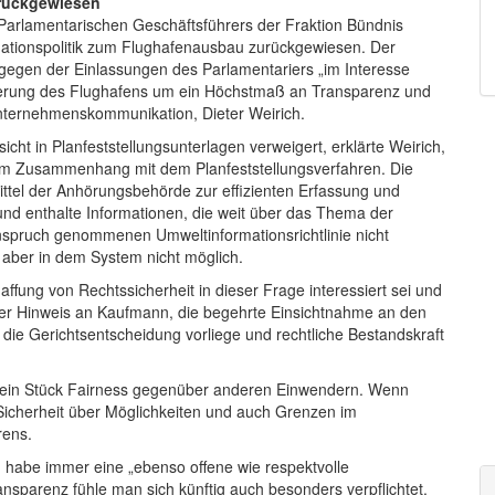
rückgewiesen
s Parlamentarischen Geschäftsführers der Fraktion Bündnis
mationspolitik zum Flughafenausbau zurückgewiesen. Der
gegen der Einlassungen des Parlamentariers „im Interesse
eiterung des Flughafens um ein Höchstmaß an Transparenz und
-Unternehmenskommunikation, Dieter Weirich.
ht in Planfeststellungsunterlagen verweigert, erklärte Weirich,
n im Zusammenhang mit dem Planfeststellungsverfahren. Die
ttel der Anhörungsbehörde zur effizienten Erfassung und
d enthalte Informationen, die weit über das Thema der
spruch genommenen Umweltinformationsrichtlinie nicht
 aber in dem System nicht möglich.
fung von Rechtssicherheit in dieser Frage interessiert sei und
 der Hinweis an Kaufmann, die begehrte Einsichtnahme an den
ie Gerichtsentscheidung vorliege und rechtliche Bestandskraft
ch ein Stück Fairness gegenüber anderen Einwendern. Wenn
s Sicherheit über Möglichkeiten und auch Grenzen im
rens.
habe immer eine „ebenso offene wie respektvolle
nsparenz fühle man sich künftig auch besonders verpflichtet.