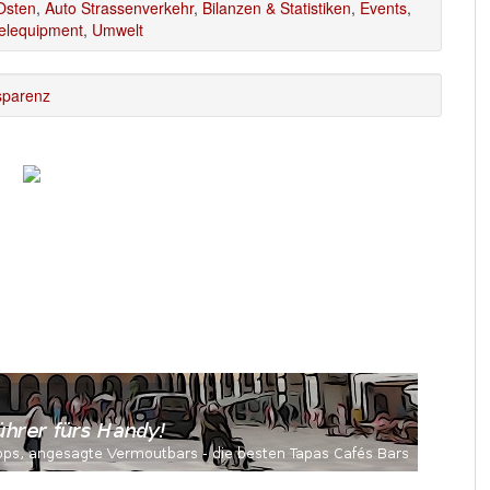
Osten
,
Auto Strassenverkehr
,
Bilanzen & Statistiken
,
Events
,
elequipment
,
Umwelt
sparenz