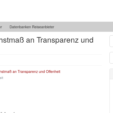
er
Datenbanken Reiseanbieter
chstmaß an Transparenz und
eit