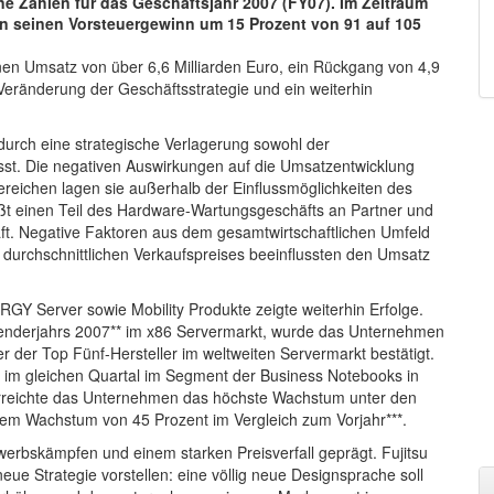
e Zahlen für das Geschäftsjahr 2007 (FY07). Im Zeitraum
en seinen Vorsteuergewinn um 15 Prozent von 91 auf 105
inen Umsatz von über 6,6 Milliarden Euro, ein Rückgang von 4,9
 Veränderung der Geschäftsstrategie und ein weiterhin
durch eine strategische Verlagerung sowohl der
usst. Die negativen Auswirkungen auf die Umsatzentwicklung
reichen lagen sie außerhalb der Einflussmöglichkeiten des
 einen Teil des Hardware-Wartungsgeschäfts an Partner und
t. Negative Faktoren aus dem gesamtwirtschaftlichen Umfeld
s durchschnittlichen Verkaufspreises beeinflussten den Umsatz
Y Server sowie Mobility Produkte zeigte weiterhin Erfolge.
lenderjahrs 2007** im x86 Servermarkt, wurde das Unternehmen
 der Top Fünf-Hersteller im weltweiten Servermarkt bestätigt.
s im gleichen Quartal im Segment der Business Notebooks in
erreichte das Unternehmen das höchste Wachstum unter den
inem Wachstum von 45 Prozent im Vergleich zum Vorjahr***.
rbskämpfen und einem starken Preisverfall geprägt. Fujitsu
e Strategie vorstellen: eine völlig neue Designsprache soll