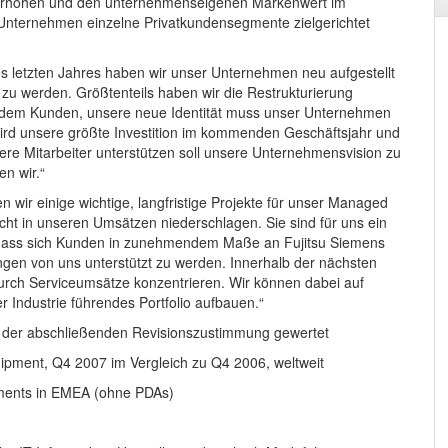
b erhöhen und den unternehmenseigenen Markenwert im
Unternehmen einzelne Privatkundensegmente zielgerichtet
s letzten Jahres haben wir unser Unternehmen neu aufgestellt
 zu werden. Größtenteils haben wir die Restrukturierung
 dem Kunden, unsere neue Identität muss unser Unternehmen
rd unsere größte Investition im kommenden Geschäftsjahr und
ere Mitarbeiter unterstützen soll unsere Unternehmensvision zu
en wir.“
n wir einige wichtige, langfristige Projekte für unser Managed
icht in unseren Umsätzen niederschlagen. Sie sind für uns ein
d dass sich Kunden in zunehmendem Maße an Fujitsu Siemens
en von uns unterstützt zu werden. Innerhalb der nächsten
urch Serviceumsätze konzentrieren. Wir können dabei auf
r Industrie führendes Portfolio aufbauen.“
n der abschließenden Revisionszustimmung gewertet
hipment, Q4 2007 im Vergleich zu Q4 2006, weltweit
gments in EMEA (ohne PDAs)