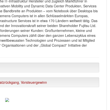
 IT-Infrastruktur Hersteller und zugleich Marktführer in
vativen Mobility und Dynamic Data Center Produkten, Services
ge Bandbreite an Produkten – vom Notebook über Desktops bis
 Siemens Computers ist in allen Schlüsselmärkten Europas,
astructure Services ist in etwa 170 Ländern weltweit tätig. Das
nd der Innovationskraft seiner beiden Shareholder Fujitsu Ltd.
nforderungen seiner Kunden: Großunternehmen, kleine und
 Siemens Computers zählt über den ganzen Lebenszyklus eines
mweltbewussten Technologien und Prozessen und ist Mitglied
“ Organisationen und der „Global Compact“ Initiative der
atzrückgang
,
Vorsteuergewinn