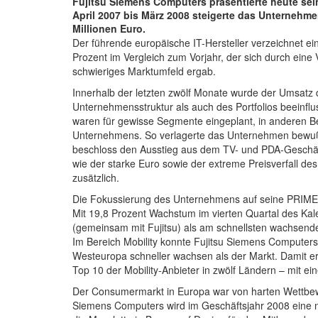
Fujitsu Siemens Computers präsentierte heute sein
April 2007 bis März 2008 steigerte das Unternehm
Millionen Euro.
Der führende europäische IT-Hersteller verzeichnet e
Prozent im Vergleich zum Vorjahr, der sich durch eine
schwieriges Marktumfeld ergab.
Innerhalb der letzten zwölf Monate wurde der Umsatz 
Unternehmensstruktur als auch des Portfolios beeinfl
waren für gewisse Segmente eingeplant, in anderen Be
Unternehmens. So verlagerte das Unternehmen bewußt
beschloss den Ausstieg aus dem TV- und PDA-Geschäf
wie der starke Euro sowie der extreme Preisverfall de
zusätzlich.
Die Fokussierung des Unternehmens auf seine PRIMERG
Mit 19,8 Prozent Wachstum im vierten Quartal des Ka
(gemeinsam mit Fujitsu) als am schnellsten wachsender
Im Bereich Mobility konnte Fujitsu Siemens Computer
Westeuropa schneller wachsen als der Markt. Damit 
Top 10 der Mobility-Anbieter in zwölf Ländern – mit e
Der Consumermarkt in Europa war von harten Wettbewe
Siemens Computers wird im Geschäftsjahr 2008 eine neu