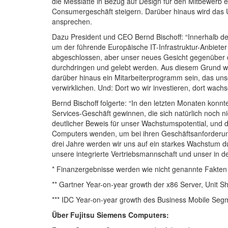
die Messlatte in Bezug auf Design für den Mitbewer
Consumergeschäft steigern. Darüber hinaus wird das 
ansprechen.
Dazu President und CEO Bernd Bischoff: “Innerhalb de
um der führende Europäische IT-Infrastruktur-Anbieter
abgeschlossen, aber unser neues Gesicht gegenüber
durchdringen und gelebt werden. Aus diesem Grund wi
darüber hinaus ein Mitarbeiterprogramm sein, das uns
verwirklichen. Und: Dort wo wir investieren, dort wachs
Bernd Bischoff folgerte: “In den letzten Monaten konnte
Services-Geschäft gewinnen, die sich natürlich noch n
deutlicher Beweis für unser Wachstumspotential, un
Computers wenden, um bei ihren Geschäftsanforderung
drei Jahre werden wir uns auf ein starkes Wachstum d
unsere integrierte Vertriebsmannschaft und unser in de
* Finanzergebnisse werden wie nicht genannte Fakte
** Gartner Year-on-year growth der x86 Server, Unit S
*** IDC Year-on-year growth des Business Mobile Se
Über Fujitsu Siemens Computers: