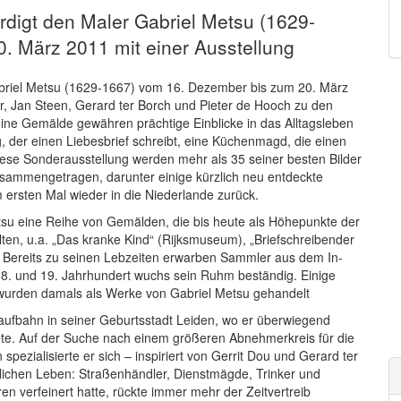
igt den Maler Gabriel Metsu (1629-
. März 2011 mit einer Ausstellung
riel Metsu (1629-1667) vom 16. Dezember bis zum 20. März
r, Jan Steen, Gerard ter Borch und Pieter de Hooch zu den
ne Gemälde gewähren prächtige Einblicke in das Alltagsleben
g, der einen Liebesbrief schreibt, eine Küchenmagd, die einen
r diese Sonderausstellung werden mehr als 35 seiner besten Bilder
sammengetragen, darunter einige kürzlich neu entdeckte
rsten Mal wieder in die Niederlande zurück.
tsu eine Reihe von Gemälden, die bis heute als Höhepunkte der
ten, u.a. „Das kranke Kind“ (Rijksmuseum), „Briefschreibender
). Bereits zu seinen Lebzeiten erwarben Sammler aus dem In-
18. und 19. Jahrhundert wuchs sein Ruhm beständig. Einige
urden damals als Werke von Gabriel Metsu gehandelt
ufbahn in seiner Geburtsstadt Leiden, wo er überwiegend
ete. Auf der Suche nach einem größeren Abnehmerkreis für die
zialisierte er sich – inspiriert von Gerrit Dou und Gerard ter
glichen Leben: Straßenhändler, Dienstmägde, Trinker und
n verfeinert hatte, rückte immer mehr der Zeitvertreib