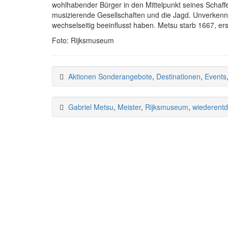
wohlhabender Bürger in den Mittelpunkt seines Schaff
musizierende Gesellschaften und die Jagd. Unverkennb
wechselseitig beeinflusst haben. Metsu starb 1667, erst
Foto: Rijksmuseum
Aktionen Sonderangebote
,
Destinationen
,
Events
Gabriel Metsu
,
Meister
,
Rijksmuseum
,
wiederentd