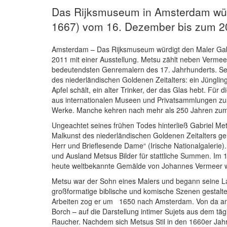
Das Rijksmuseum in Amsterdam würd
1667) vom 16. Dezember bis zum 20
Amsterdam – Das Rijksmuseum würdigt den Maler Gab
2011 mit einer Ausstellung. Metsu zählt neben Vermee
bedeutendsten Genremalern des 17. Jahrhunderts. Sei
des niederländischen Goldenen Zeitalters: ein Jünglin
Apfel schält, ein alter Trinker, der das Glas hebt. Fü
aus internationalen Museen und Privatsammlungen zu
Werke. Manche kehren nach mehr als 250 Jahren zum e
Ungeachtet seines frühen Todes hinterließ Gabriel Me
Malkunst des niederländischen Goldenen Zeitalters gel
Herr und Brieflesende Dame“ (Irische Nationalgalerie
und Ausland Metsus Bilder für stattliche Summen. Im 
heute weltbekannte Gemälde von Johannes Vermeer w
Metsu war der Sohn eines Malers und begann seine La
großformatige biblische und komische Szenen gestalt
Arbeiten zog er um 1650 nach Amsterdam. Von da an spe
Borch – auf die Darstellung intimer Sujets aus dem tä
Raucher. Nachdem sich Metsus Stil in den 1660er Jahre