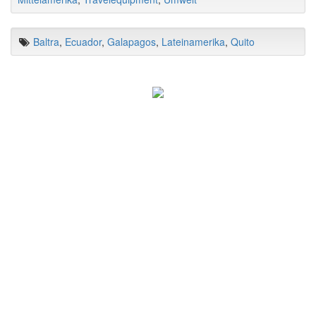
Baltra
,
Ecuador
,
Galapagos
,
Lateinamerika
,
Quito