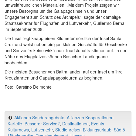
umweltfreundlichen Materialien. „Mit dem Projekt zeigen wir
unsere Besorgnis um die Galapagosinseln und unser
Engagement zum Schutz des Archipels“, sagte der damalige
Staatssekretär für Flughäfen und Luftverkehr, Guillermo Bernal,
im September 2008.
Die Insel liegt knapp einen Kilometer nördlich der Insel Santa
Cruz und weist neben einigen kleinen Geschäfte für Geschenke
und Souvenirs keine wirklichen Touristenattraktionen auf. In der
Nähe des Flugplatzes können Besucher Landleguane
beobachten.
Die meisten Besucher von Baltra landen auf der Insel um ihre
Kreuzfahrten und Gapalapagostouren zu beginnen.
Foto: Carstino Delmonte
Aktionen Sonderangebote
,
Allianzen Kooperationen
Kartelle
,
Besserer Service?
,
Destinationen
,
Events
,
Kulturnews
,
Luftverkehr
,
Studienreisen Bildungsurlaub
,
Süd &
Mittelamerika
,
Travelequipment
,
Umwelt