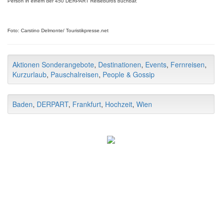
Person
in einem der 450 DERPART Reisebüros buchbar.
Foto: Carstino Delmonte/ Touristikpresse.net
Aktionen Sonderangebote
,
Destinationen
,
Events
,
Fernreisen
,
Kurzurlaub
,
Pauschalreisen
,
People & Gossip
Baden
,
DERPART
,
Frankfurt
,
Hochzeit
,
Wien