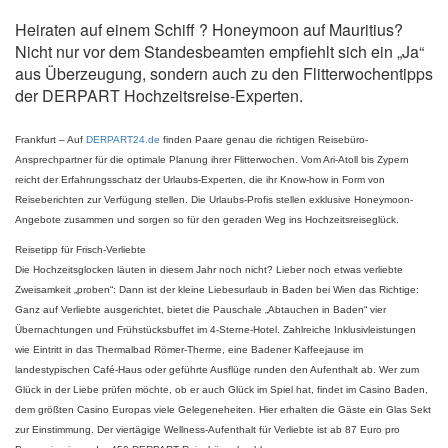
Heiraten auf einem Schiff ? Honeymoon auf Mauritius?
Nicht nur vor dem Standesbeamten empfiehlt sich ein „Ja“
aus Überzeugung, sondern auch zu den Flitterwochentipps
der DERPART Hochzeitsreise-Experten.
Frankfurt –
Auf
DERPART24.de
finden Paare genau die richtigen Reisebüro-
Ansprechpartner für die optimale Planung ihrer Flitterwochen. Vom Ari-Atoll bis Zypern
reicht der Erfahrungsschatz der Urlaubs-Experten, die ihr Know-how in Form von
Reiseberichten zur Verfügung stellen. Die Urlaubs-Profis stellen exklusive Honeymoon-
Angebote zusammen und sorgen so für den geraden Weg ins Hochzeitsreiseglück.
Reisetipp für Frisch-Verliebte
Die Hochzeitsglocken läuten in diesem Jahr noch nicht? Lieber noch etwas verliebte
Zweisamkeit „proben“: Dann ist der kleine Liebesurlaub in Baden bei Wien das Richtige:
Ganz auf Verliebte ausgerichtet, bietet die Pauschale „Abtauchen in Baden“ vier
Übernachtungen und Frühstücksbuffet im 4-Sterne-Hotel. Zahlreiche Inklusivleistungen
wie Eintritt in das Thermalbad Römer-Therme, eine Badener Kaffeejause im
landestypischen Café-Haus oder geführte Ausflüge runden den Aufenthalt ab. Wer zum
Glück in der Liebe prüfen möchte, ob er auch Glück im Spiel hat, findet im Casino Baden,
dem größten Casino Europas viele Gelegeneheiten. Hier erhalten die Gäste ein Glas Sekt
zur Einstimmung. Der viertägige Wellness-Aufenthalt für Verliebte ist ab 87 Euro pro